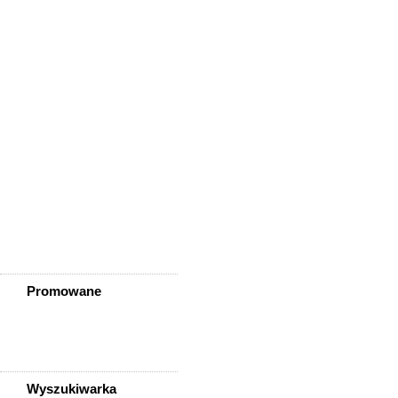
Wisznia Mała
Wleń
Wojcieszów
Wołów
Zagrodno
Zawidów
Zawonia
Ząbkowice Śląskie
Ziębice
Złotoryja
Złoty Stok
Żarów
Żmigród
Żórawina
Żukowice
Promowane
Wyszukiwarka