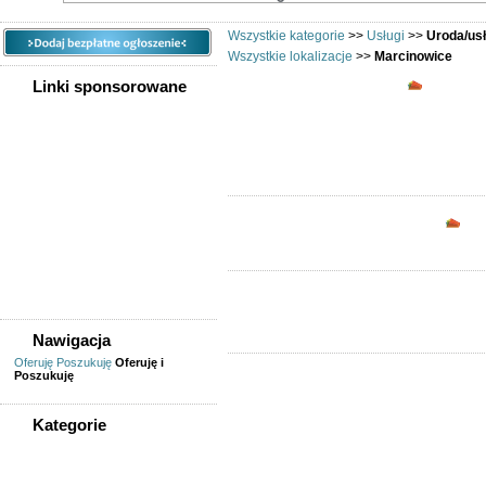
Wszystkie kategorie
>>
Usługi
>>
Uroda/us
Wszystkie lokalizacje
>>
Marcinowice
Uroda/us
Linki sponsorowane
Opc
Nawigacja
Oferuję
Poszukuję
Oferuję i
Poszukuję
Kategorie
WSZYSTKIE KATEGORIE