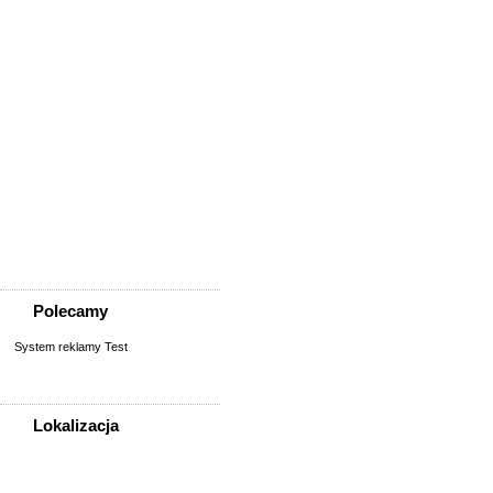
Usługi
Informatyka,
telekomunikacja
Kursy, szkolenia,
korepetycje, tłumaczenia
Pozostałe usługi
Uroda/usługi kosmetyczne
Usługi prawne, finansowe,
księgowe
Usługi remontowo-
budowlane
Wesele, ślub - usługi
Współpraca
Zespoły, muzycy
Polecamy
System reklamy Test
Lokalizacja
WSZYSTKIE LOKALIZACJE