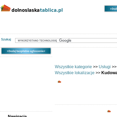
Kategorie
Lokalizacje
Ogłoszenia
Nieruchomości
Praca
Samochody
Społeczność
Szukaj
Wszystkie kategorie
>>
Usługi
>
Wszystkie lokalizacje
>>
Kudowa
Uroda/usługi kosmet
Opc
Nawigacja