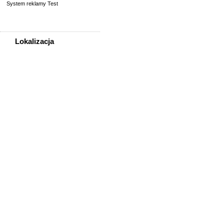
System reklamy Test
Lokalizacja
WSZYSTKIE LOKALIZACJE
Poza województwem
Dolnośląskim
Bolesławiec
Dzierżoniów
Głogów
Jelenia Góra
Kłodzko
Legnica
Lubin
Nowa Ruda
Oleśnica
Oława
Świdnica
Wałbrzych
Wrocław
Zgorzelec