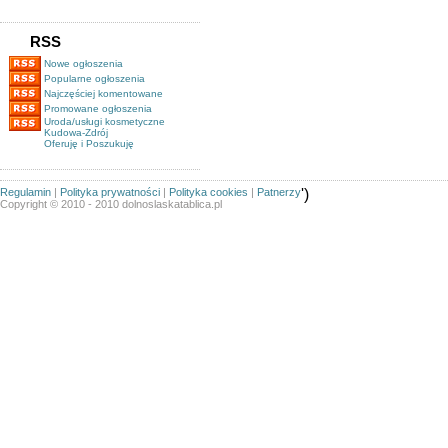
RSS
Nowe ogłoszenia
Popularne ogłoszenia
Najczęściej komentowane
Promowane ogłoszenia
Uroda/usługi kosmetyczne
Kudowa-Zdrój
Oferuję i Poszukuję
Regulamin
|
Polityka prywatności
|
Polityka cookies
|
Patnerzy
')
Copyright © 2010 - 2010 dolnoslaskatablica.pl