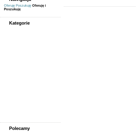
Oferuję
Poszukuję
Oferuję i
Poszukuję
Kategorie
WSZYSTKIE KATEGORIE
Usługi
Informatyka,
telekomunikacja
Kursy, szkolenia,
korepetycje, tłumaczenia
Pozostałe usługi
Uroda/usługi kosmetyczne
Usługi prawne, finansowe,
księgowe
Usługi remontowo-
budowlane
Wesele, ślub - usługi
Współpraca
Zespoły, muzycy
Polecamy