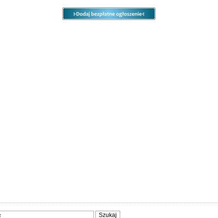
e
Ogłoszenia
Opcje
Panel
ody
Społeczność
Sprzedam, kupię
Usługi
Zwierzęta