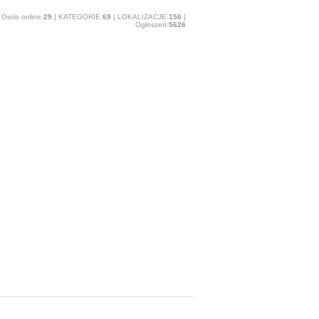
Osób online:
29
| KATEGORIE:
69
| LOKALIZACJE:
156
|
Ogłoszeń:
5626
O stronie