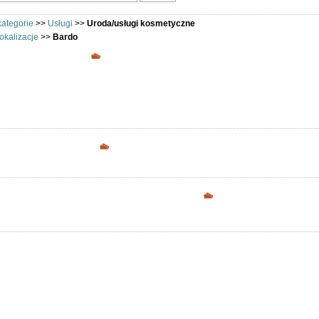
kategorie
>>
Usługi
>>
Uroda/usługi kosmetyczne
okalizacje
>>
Bardo
Uroda/usługi kosmetyczne - Bardo - Oferuj
Usługi kosmetyczne: Bardo.
Opcje dostępne dla zarejestrowanych uż
Podziel się