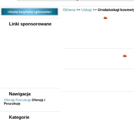
Główna
>>
Usługi
>>
Uroda/usługi kosmet
Uroda/usługi
Linki sponsorowane
Opc
Nawigacja
Oferuję
Poszukuję
Oferuję i
Poszukuję
Kategorie
WSZYSTKIE KATEGORIE