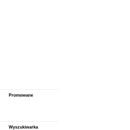
Wisznia Mała
Wleń
Wojcieszów
Wołów
Zagrodno
Zawidów
Zawonia
Ząbkowice Śląskie
Ziębice
Złotoryja
Złoty Stok
Żarów
Żmigród
Żórawina
Żukowice
Promowane
Wyszukiwarka