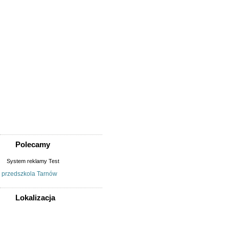
Usługi
Informatyka,
telekomunikacja
Kursy, szkolenia,
korepetycje, tłumaczenia
Pozostałe usługi
Uroda/usługi kosmetyczne
Usługi prawne, finansowe,
księgowe
Usługi remontowo-
budowlane
Wesele, ślub - usługi
Współpraca
Zespoły, muzycy
Polecamy
System reklamy Test
przedszkola Tarnów
Lokalizacja
WSZYSTKIE LOKALIZACJE