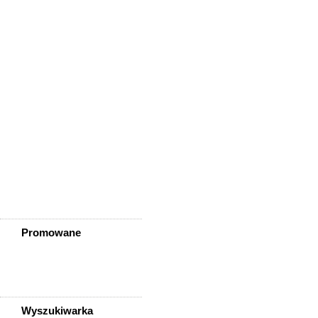
Wisznia Mała
Wleń
Wojcieszów
Wołów
Zagrodno
Zawidów
Zawonia
Ząbkowice Śląskie
Ziębice
Złotoryja
Złoty Stok
Żarów
Żmigród
Żórawina
Żukowice
Promowane
Wyszukiwarka