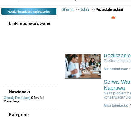
Główna
>>
Usługi
>>
Pozostałe usługi
Pozosta
Linki sponsorowane
Usł
Ogłoszeń w kategorii:
20
Sortuj wg:
Tytuł
- Data utworzenia -
Popul
Rozliczanie
Rozliczanie proj
Miasto/miasta:
Serwis Wars
Naprawa
Nawigacja
Masz problem z 
konserwacji? Dobr
Oferuję
Poszukuję
Oferuję i
Poszukuję
Miasto/miasta:
Kategorie
WSZYSTKIE KATEGORIE