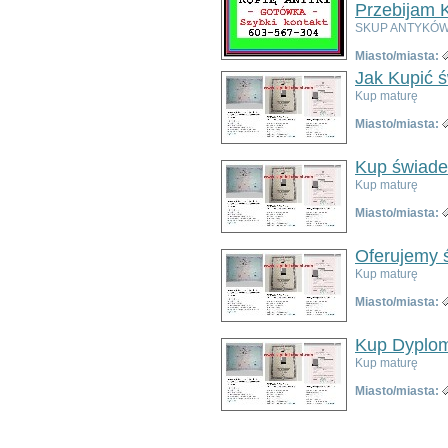
Przebijam K
Poza województwem
Dolnośląskim
SKUP ANTYKÓW 
Bolesławiec
Miasto/miasta:
Dzierżoniów
Jak Kupić 
Głogów
Kup maturę
Jelenia Góra
Kłodzko
Miasto/miasta:
Legnica
Lubin
Kup świade
Nowa Ruda
Kup maturę
Oleśnica
Oława
Miasto/miasta:
Świdnica
Wałbrzych
Oferujemy 
Wrocław
Kup maturę
Zgorzelec
Miasto/miasta:
Bardo
Bielawa
Kup Dyplom
Bierutów
Kup maturę
Bogatynia
Boguszów-Gorce
Miasto/miasta:
Bolków
Borów
Brzeg Dolny