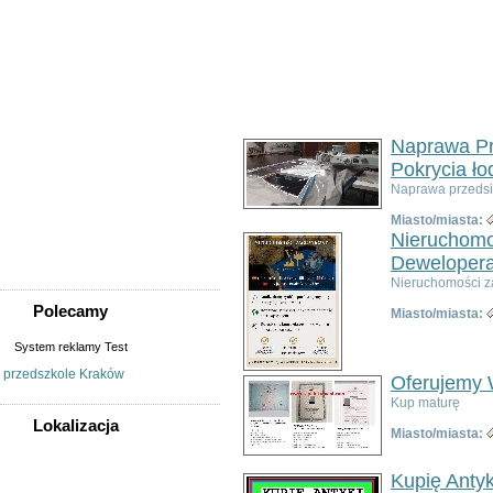
Usługi
Informatyka,
telekomunikacja
Kursy, szkolenia,
korepetycje, tłumaczenia
Pozostałe usługi
Uroda/usługi kosmetyczne
Naprawa Pr
Usługi prawne, finansowe,
księgowe
Pokrycia ło
Usługi remontowo-
Naprawa przedsio
budowlane
Wesele, ślub - usługi
Miasto/miasta:
Współpraca
Nieruchomo
Zespoły, muzycy
Deweloper
Nieruchomości za
Polecamy
Miasto/miasta:
System reklamy Test
przedszkole Kraków
Oferujemy 
Kup maturę
Lokalizacja
Miasto/miasta:
WSZYSTKIE LOKALIZACJE
Kupię Anty