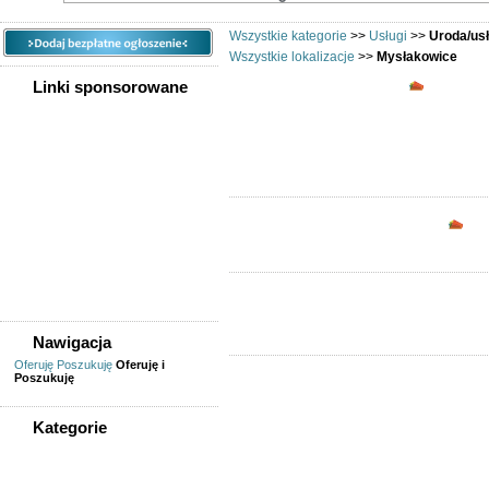
Wszystkie kategorie
>>
Usługi
>>
Uroda/us
Wszystkie lokalizacje
>>
Mysłakowice
Uroda/us
Linki sponsorowane
Opc
Nawigacja
Oferuję
Poszukuję
Oferuję i
Poszukuję
Kategorie
WSZYSTKIE KATEGORIE