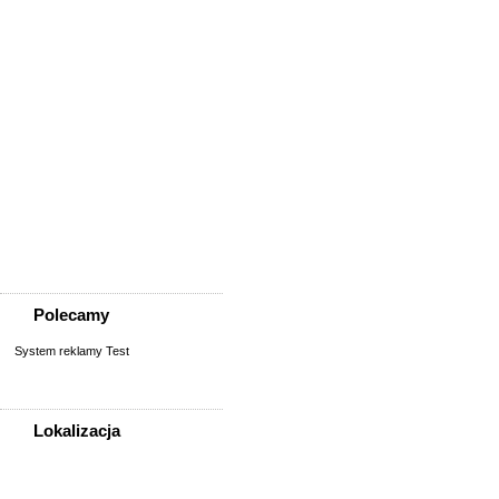
Usługi
Informatyka,
telekomunikacja
Kursy, szkolenia,
korepetycje, tłumaczenia
Pozostałe usługi
Uroda/usługi kosmetyczne
Usługi prawne, finansowe,
księgowe
Usługi remontowo-
budowlane
Wesele, ślub - usługi
Współpraca
Zespoły, muzycy
Polecamy
System reklamy Test
Lokalizacja
WSZYSTKIE LOKALIZACJE