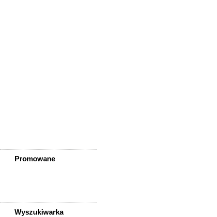
Wisznia Mała
Wleń
Wojcieszów
Wołów
Zagrodno
Zawidów
Zawonia
Ząbkowice Śląskie
Ziębice
Złotoryja
Złoty Stok
Żarów
Żmigród
Żórawina
Żukowice
Promowane
Wyszukiwarka