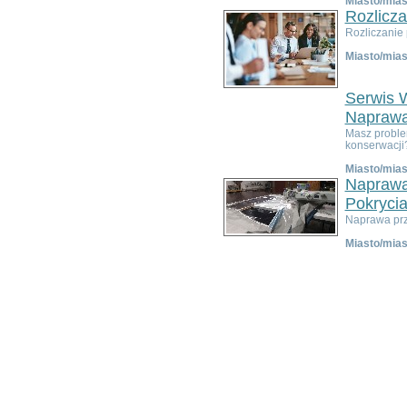
Miasto/mias
Bardo
Rozlicza
Bielawa
Rozliczanie 
Bierutów
Miasto/mias
Bogatynia
Boguszów-Gorce
Serwis W
Bolków
Borów
Napraw
Brzeg Dolny
Masz proble
konserwacji?
Bystrzyca Kłodzka
Chocianów
Miasto/mias
Naprawa
Chojnów
Ciepłowody
Pokrycia
Cieszków
Naprawa prze
Czarny Bór
Miasto/mias
Czernica
Długołęka
Dobromierz
Dobroszyce
Domaniów
Duszniki-Zdrój
Dziadowa Kłoda
Gaworzyce
Głuszyca
Góra