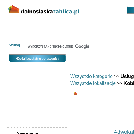
Kategorie
Lokalizacje
Ogłoszen
Nieruchomości
Praca
Samochody
Społeczność
Szukaj
Wszystkie kategorie
>>
Usług
Wszystkie lokalizacje
>>
Kobi
Usługi - Kobierzyc
Usługi
Ogłoszeń w kategorii:
33
Sortuj wg:
Tytuł
- Data utworzenia 
Adwokat
Nawigacja