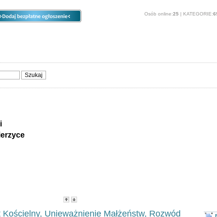
Osób online:
25
| KATEGORIE:
6
ia
Opcje
Panel
O stronie
Sprzedam, kupię
Usługi
Zwierzęta
i
erzyce
e - Oferuję i Poszukuję
 - ogłoszenia regionalne: Kobierzyce. Oferty usług : Kobierzyce.
Strony:
1
2
3
4
>
-
Popularność
-
Cena
 Kościelny, Unieważnienie Małżeństw, Rozwód