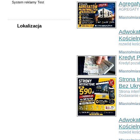
System reklamy Test
Agregat
AGREGATY 
Miasto/mias
Lokalizacja
Adwokat
WSZYSTKIE LOKALIZACJE
Kościeln
rozwód kośc
Poza województwem
Miasto/mias
Dolnośląskim
Kredyt 
Bolesławiec
Kredyt poza
Dzierżoniów
Miasto/mias
Głogów
Jelenia Góra
Strona 
Kłodzko
Bez Ukr
Legnica
Strona inter
Dodawanie o
Lubin
Nowa Ruda
Miasto/mias
Oleśnica
Oława
Adwokat
Świdnica
Wałbrzych
Kościeln
Wrocław
rozwód kośc
Zgorzelec