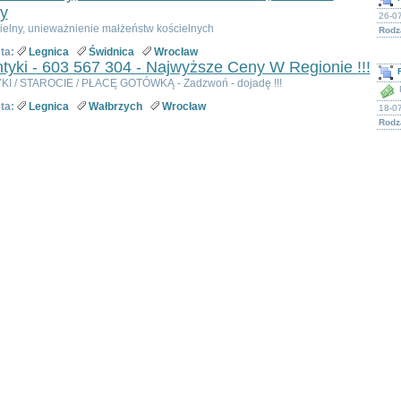
y
26-07
ielny, unieważnienie małżeństw kościelnych
Rodza
ta:
Legnica
Świdnica
Wrocław
tyki - 603 567 304 - Najwyższe Ceny W Regionie !!!
I / STAROCIE / PŁACĘ GOTÓWKĄ - Zadzwoń - dojadę !!!
ta:
Legnica
Wałbrzych
Wrocław
18-0
Rodza