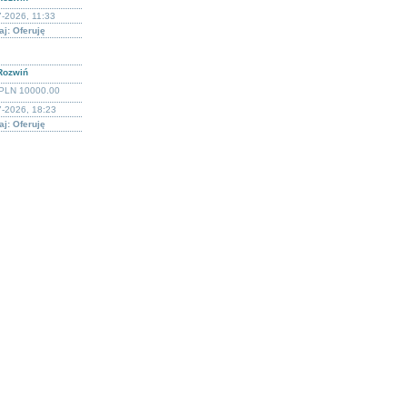
-2026, 11:33
j: Oferuję
Rozwiń
PLN 10000.00
7-2026, 18:23
j: Oferuję