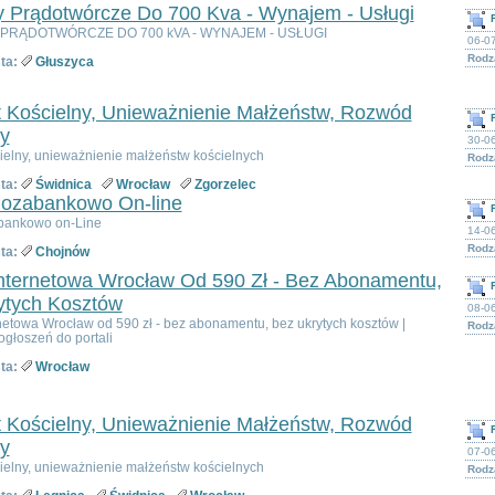
y Prądotwórcze Do 700 Kva - Wynajem - Usługi
PRĄDOTWÓRCZE DO 700 kVA - WYNAJEM - USŁUGI
06-07
Rodza
ta:
Głuszyca
 Kościelny, Unieważnienie Małżeństw, Rozwód
y
30-0
ielny, unieważnienie małżeństw kościelnych
Rodza
ta:
Świdnica
Wrocław
Zgorzelec
Pozabankowo On-line
bankowo on-Line
14-06
Rodza
ta:
Chojnów
Internetowa Wrocław Od 590 Zł - Bez Abonamentu,
ytych Kosztów
08-06
netowa Wrocław od 590 zł - bez abonamentu, bez ukrytych kosztów |
Rodza
głoszeń do portali
ta:
Wrocław
 Kościelny, Unieważnienie Małżeństw, Rozwód
y
07-06
ielny, unieważnienie małżeństw kościelnych
Rodza