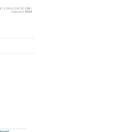
9
| LOKALIZACJE:
156
|
Ogłoszeń:
5626
Rozwiń