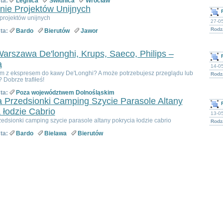
ta:
Legnica
Świdnica
Wrocław
nie Projektów Unijnych
projektów unijnych
27-05
Rodza
ta:
Bardo
Bierutów
Jawor
arszawa De'longhi, Krups, Saeco, Philips –
a
14-0
m z ekspresem do kawy De'Longhi? A może potrzebujesz przeglądu lub
Rodza
 Dobrze trafiłeś!
ta:
Poza województwem Dolnośląskim
 Przedsionki Camping Szycie Parasole Altany
 łodzie Cabrio
13-05
dsionki camping szycie parasole altany pokrycia łodzie cabrio
Rodza
ta:
Bardo
Bielawa
Bierutów