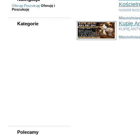
Kościeln
Oferuję
Poszukuję
Oferuję i
Poszukuję
rozwód kośc
Miasto/mias
Kupię An
Kategorie
KUPIĘ ANTYK
WSZYSTKIE KATEGORIE
Miasto/mias
Usługi
Informatyka,
telekomunikacja
Kursy, szkolenia,
korepetycje, tłumaczenia
Pozostałe usługi
Uroda/usługi kosmetyczne
Usługi prawne, finansowe,
księgowe
Usługi remontowo-
budowlane
Wesele, ślub - usługi
Współpraca
Zespoły, muzycy
Polecamy