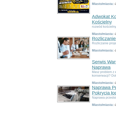
Poza województwem
Miasto/miasta:
Dolnośląskim
Bolesławiec
Dzierżoniów
Adwokat Ko
Głogów
Kościelny
Jelenia Góra
rozwód kościelny
Kłodzko
Miasto/miasta:
Legnica
Rozliczanie
Lubin
Rozliczanie proj
Nowa Ruda
Oleśnica
Miasto/miasta:
Oława
Świdnica
Serwis Wars
Wałbrzych
Naprawa
Wrocław
Masz problem z 
Zgorzelec
konserwacji? Dobr
Bardo
Miasto/miasta:
Bielawa
Naprawa Pr
Bierutów
Pokrycia ło
Bogatynia
Naprawa przedsio
Boguszów-Gorce
Bolków
Miasto/miasta:
Borów
Brzeg Dolny