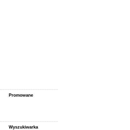
Wisznia Mała
Wleń
Wojcieszów
Wołów
Zagrodno
Zawidów
Zawonia
Ząbkowice Śląskie
Ziębice
Złotoryja
Złoty Stok
Żarów
Żmigród
Żórawina
Żukowice
Promowane
Wyszukiwarka