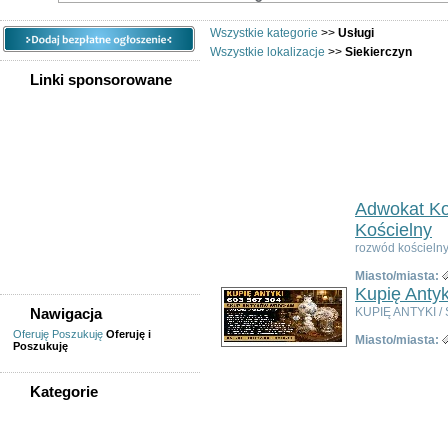
Wszystkie kategorie
>>
Usługi
Wszystkie lokalizacje
>>
Siekierczyn
Linki sponsorowane
Usługi 
Ogłoszeń w kategorii:
33
Sortuj wg:
Tytuł
- Data utworzenia -
Popul
Adwokat Ko
Kościelny
rozwód kościelny
Miasto/miasta:
Kupię Antyk
Nawigacja
KUPIĘ ANTYKI / 
Oferuję
Poszukuję
Oferuję i
Miasto/miasta:
Poszukuję
Kategorie
WSZYSTKIE KATEGORIE