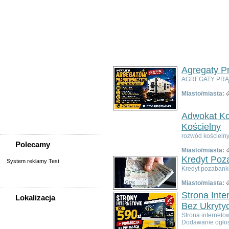
Usługi
Informatyka,
telekomunikacja
Kursy, szkolenia,
korepetycje, tłumaczenia
Pozostałe usługi
Uroda/usługi kosmetyczne
Usługi prawne, finansowe,
Agregaty P
księgowe
AGREGATY PRĄD
Usługi remontowo-
budowlane
Miasto/miasta:
Wesele, ślub - usługi
Współpraca
Adwokat Ko
Zespoły, muzycy
Kościelny
rozwód kościelny
Polecamy
Miasto/miasta:
Kredyt Poz
System reklamy Test
Kredyt pozabank
Miasto/miasta:
Strona Int
Lokalizacja
Bez Ukryty
WSZYSTKIE LOKALIZACJE
Strona interneto
Dodawanie ogłos