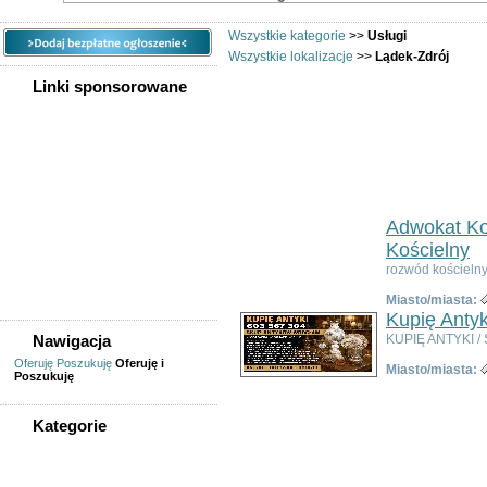
Wszystkie kategorie
>>
Usługi
Wszystkie lokalizacje
>>
Lądek-Zdrój
Linki sponsorowane
Usługi 
Ogłoszeń w kategorii:
33
Sortuj wg:
Tytuł
- Data utworzenia -
Popul
Adwokat Ko
Kościelny
rozwód kościelny
Miasto/miasta:
Kupię Antyk
Nawigacja
KUPIĘ ANTYKI / 
Oferuję
Poszukuję
Oferuję i
Miasto/miasta:
Poszukuję
Kategorie
WSZYSTKIE KATEGORIE