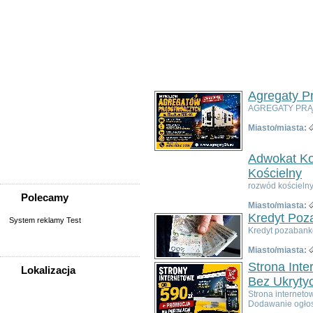
Usługi
Informatyka,
telekomunikacja
Kursy, szkolenia,
korepetycje, tłumaczenia
Pozostałe usługi
Uroda/usługi kosmetyczne
Usługi prawne, finansowe,
Agregaty P
księgowe
AGREGATY PRĄD
Usługi remontowo-
budowlane
Miasto/miasta:
Wesele, ślub - usługi
Współpraca
Adwokat Ko
Zespoły, muzycy
Kościelny
rozwód kościelny
Polecamy
Miasto/miasta:
Kredyt Poz
System reklamy Test
Kredyt pozabank
Miasto/miasta:
Strona Int
Lokalizacja
Bez Ukryty
WSZYSTKIE LOKALIZACJE
Strona interneto
Dodawanie ogłos