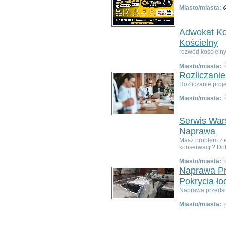
Poza województwem
Miasto/miasta:
Dolnośląskim
Bolesławiec
Dzierżoniów
Adwokat Ko
Głogów
Kościelny
Jelenia Góra
rozwód kościelny
Kłodzko
Miasto/miasta:
Legnica
Rozliczanie
Lubin
Rozliczanie proj
Nowa Ruda
Oleśnica
Miasto/miasta:
Oława
Świdnica
Serwis Wars
Wałbrzych
Naprawa
Wrocław
Masz problem z 
Zgorzelec
konserwacji? Dobr
Bardo
Miasto/miasta:
Bielawa
Naprawa Pr
Bierutów
Pokrycia ło
Bogatynia
Naprawa przedsio
Boguszów-Gorce
Bolków
Miasto/miasta:
Borów
Brzeg Dolny