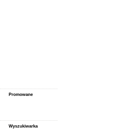
Wisznia Mała
Wleń
Wojcieszów
Wołów
Zagrodno
Zawidów
Zawonia
Ząbkowice Śląskie
Ziębice
Złotoryja
Złoty Stok
Żarów
Żmigród
Żórawina
Żukowice
Promowane
Wyszukiwarka