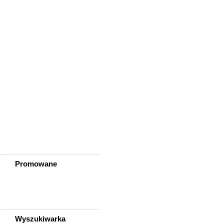
Wisznia Mała
Wleń
Wojcieszów
Wołów
Zagrodno
Zawidów
Zawonia
Ząbkowice Śląskie
Ziębice
Złotoryja
Złoty Stok
Żarów
Żmigród
Żórawina
Żukowice
Promowane
Wyszukiwarka