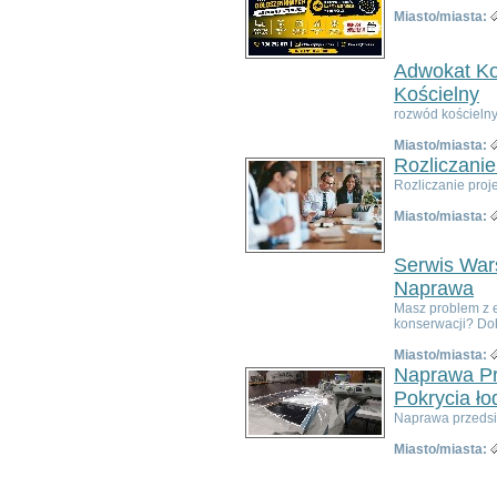
Poza województwem
Miasto/miasta:
Dolnośląskim
Bolesławiec
Dzierżoniów
Adwokat Ko
Głogów
Kościelny
Jelenia Góra
rozwód kościelny
Kłodzko
Miasto/miasta:
Legnica
Rozliczanie
Lubin
Rozliczanie proj
Nowa Ruda
Oleśnica
Miasto/miasta:
Oława
Świdnica
Serwis Wars
Wałbrzych
Naprawa
Wrocław
Masz problem z 
Zgorzelec
konserwacji? Dobr
Bardo
Miasto/miasta:
Bielawa
Naprawa Pr
Bierutów
Pokrycia ło
Bogatynia
Naprawa przedsio
Boguszów-Gorce
Bolków
Miasto/miasta:
Borów
Brzeg Dolny