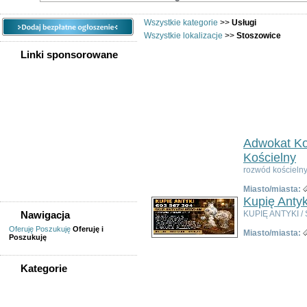
Wszystkie kategorie
>>
Usługi
Wszystkie lokalizacje
>>
Stoszowice
Linki sponsorowane
Usługi 
Ogłoszeń w kategorii:
33
Sortuj wg:
Tytuł
- Data utworzenia -
Popul
Adwokat Ko
Kościelny
rozwód kościelny
Miasto/miasta:
Kupię Antyk
Nawigacja
KUPIĘ ANTYKI / 
Oferuję
Poszukuję
Oferuję i
Miasto/miasta:
Poszukuję
Kategorie
WSZYSTKIE KATEGORIE