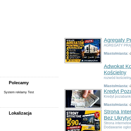
Usługi
Informatyka,
telekomunikacja
Kursy, szkolenia,
korepetycje, tłumaczenia
Pozostałe usługi
Uroda/usługi kosmetyczne
Usługi prawne, finansowe,
Agregaty P
księgowe
AGREGATY PRĄD
Usługi remontowo-
budowlane
Miasto/miasta:
Wesele, ślub - usługi
Współpraca
Adwokat Ko
Zespoły, muzycy
Kościelny
rozwód kościelny
Polecamy
Miasto/miasta:
Kredyt Poz
System reklamy Test
Kredyt pozabank
Miasto/miasta:
Strona Int
Lokalizacja
Bez Ukryty
WSZYSTKIE LOKALIZACJE
Strona interneto
Dodawanie ogłos