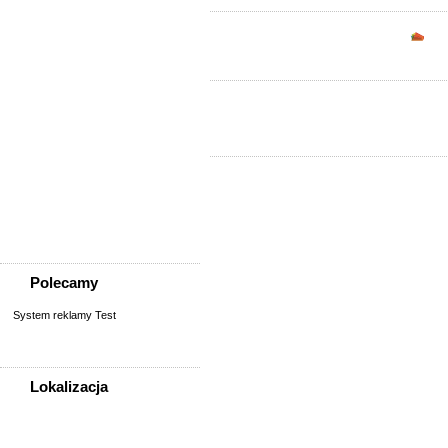
Usługi
Informatyka,
Opc
telekomunikacja
Kursy, szkolenia,
korepetycje, tłumaczenia
Pozostałe usługi
Uroda/usługi kosmetyczne
Usługi prawne, finansowe,
księgowe
Usługi remontowo-
budowlane
Wesele, ślub - usługi
Współpraca
Zespoły, muzycy
Polecamy
System reklamy Test
Lokalizacja
WSZYSTKIE LOKALIZACJE