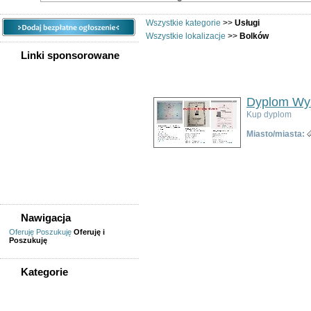
Wszystkie kategorie
>>
Usługi
Wszystkie lokalizacje
>>
Bolków
Linki sponsorowane
Us
Dyplom Wyż
Kup dyplom
Miasto/miasta:
Nawigacja
Oferuję
Poszukuję
Oferuję i
Poszukuję
Kategorie
WSZYSTKIE KATEGORIE