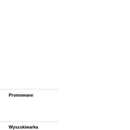
Wisznia Mała
Wleń
Wojcieszów
Wołów
Zagrodno
Zawidów
Zawonia
Ząbkowice Śląskie
Ziębice
Złotoryja
Złoty Stok
Żarów
Żmigród
Żórawina
Żukowice
Promowane
Wyszukiwarka