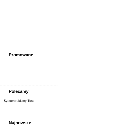
Ząbkowice Śląskie
Ziębice
Złotoryja
Złoty Stok
Żarów
Żmigród
Żórawina
Żukowice
Promowane
Polecamy
System reklamy Test
Najnowsze
Pracownik Magazynu