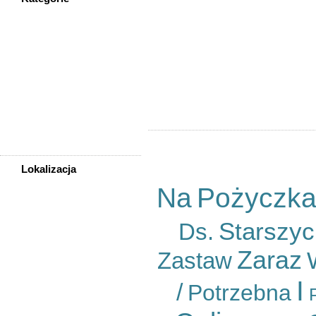
Kategoria
WSZYSTKIE KATEGORIE
Lokalizacja
Cena
Rodzaj
Nieruchomości
Praca
Sortuj wg
Samochody
Ogłoszeń na stronę
Społeczność
Sprzedam, kupię
Usługi
Zwierzęta
Lokalizacja
WSZYSTKIE LOKALIZACJE
Na
Pożyczk
Starszyc
Ds.
Poza województwem
Dolnośląskim
Bolesławiec
Zaraz
Zastaw
Dzierżoniów
Głogów
I
/
Potrzebna
Jelenia Góra
Kłodzko
Legnica