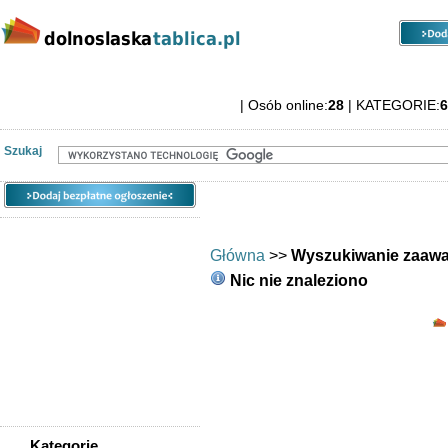
Kategorie
Lokalizacje
Ogłoszenia
| Osób online:
28
| KATEGORIE:
6
Dolnośląska Tablica ogłoszeniowa
Szukaj
Główna
>>
Wyszukiwanie zaaw
Nic nie znaleziono
Wyszukiwana fraza
Rodzaj wyszukiwania
Kategorie