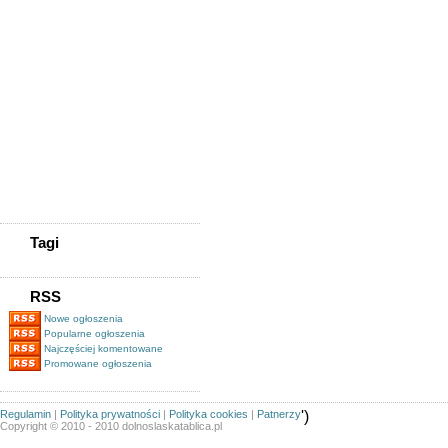
Możliwość Pracy
Skup Telefonów Wrocław -
K&k Gsm
Kupię Zadłużoną Spółkę
/kupię Spólkę Z
Długami/tel.505-705-577
Kupię Zadłużoną
Spółkę/www.spolkekupie.pl/tel.505-
705-577/kupię Spółkę/obrót
Spółkami
Pożyczki Pozabankowe Pod
Zastaw Nieruchomości
Magazynier (z Uprawnieniami
Na Wózki Widłowe)
Tagi
RSS
Nowe ogłoszenia
Popularne ogłoszenia
Najczęściej komentowane
Promowane ogłoszenia
Regulamin
|
Polityka prywatności
|
Polityka cookies
|
Patnerzy
')
Copyright © 2010 - 2010 dolnoslaskatablica.pl