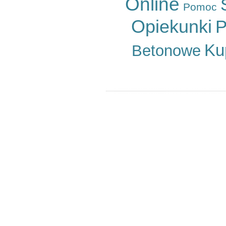
Online
Pomoc
Lubin
Nowa Ruda
Opiekunki
P
Oleśnica
Oława
Ku
Betonowe
Świdnica
Wałbrzych
Wrocław
Zgorzelec
Bardo
Bielawa
Bierutów
Bogatynia
Boguszów-Gorce
Bolków
Borów
Brzeg Dolny
Bystrzyca Kłodzka
Chocianów
Chojnów
Ciepłowody
Cieszków
Czarny Bór
Czernica