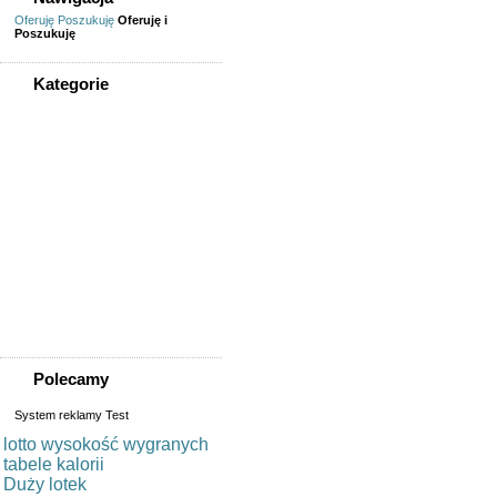
Oferuję
Poszukuję
Oferuję i
Poszukuję
Kategorie
WSZYSTKIE KATEGORIE
Nieruchomości
Biura/lokale
Domy do wynajęcia
Garaże
Mieszkanie/pokój do
wynajęcia
Sprzedaż, kupno
domu/mieszkania/działki
Zamiana domu/mieszkania
Polecamy
System reklamy Test
lotto wysokość wygranych
tabele kalorii
Duży lotek