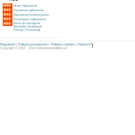
Nowe ogłoszenia
Popularne ogłoszenia
Najczęściej komentowane
Promowane ogłoszenia
Domy do wynajęcia
Wszystkie lokalizacje
Oferuję i Poszukuję
Regulamin
|
Polityka prywatności
|
Polityka cookies
|
Patnerzy
')
Copyright © 2010 - 2010 dolnoslaskatablica.pl