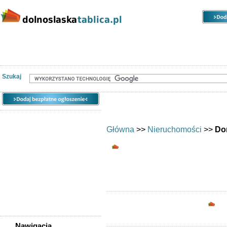
Kategorie
Lokalizacje
Ogłoszenia
Nieruchomości
Praca
Samochody
Społeczność
Szukaj
Główna
>>
Nieruchomości
>>
Do
Domy do wynajęcia - 
Domy do w
Opc
Nawigacja