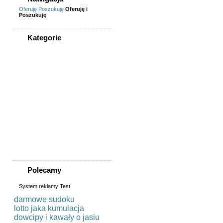
Oferuję
Poszukuję
Oferuję i
Poszukuję
Kategorie
WSZYSTKIE KATEGORIE
Nieruchomości
Biura/lokale
Domy do wynajęcia
Garaże
Mieszkanie/pokój do
wynajęcia
Sprzedaż, kupno
domu/mieszkania/działki
Zamiana domu/mieszkania
Polecamy
System reklamy Test
darmowe sudoku
lotto jaka kumulacja
dowcipy i kawały o jasiu