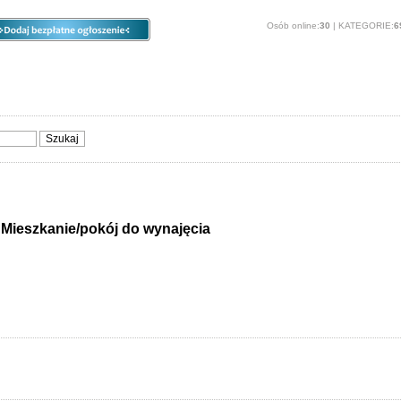
Osób online:
30
| KATEGORIE:
6
ia
Opcje
Panel
O stronie
Sprzedam, kupię
Usługi
Zwierzęta
>
Mieszkanie/pokój do wynajęcia
o wynajęcia - Wszystkie lokalizacje - Oferuj
je do wynajęcia:Dolny Śląsk. Oferty wynajmu mieszkań i pokoi:Dolny Śl
Opcje dostępne dla zarejestrowanych użytkowników