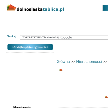
Kategorie
Lokalizacje
Ogłoszen
Nieruchomości
Praca
Samochody
Społeczność
Szukaj
Główna
>>
Nieruchomości
>
Mieszkanie/pokój d
Poszukuję
Mieszkania i poko
Nawigacja