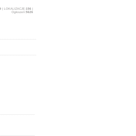
9
| LOKALIZACJE:
156
|
Ogłoszeń:
5626
ę i
ąsk.