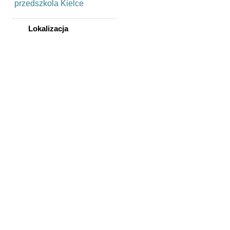
przedszkola Kielce
Lokalizacja
WSZYSTKIE LOKALIZACJE
Poza województwem
Dolnośląskim
Bolesławiec
Dzierżoniów
Głogów
Jelenia Góra
Kłodzko
Legnica
Lubin
Nowa Ruda
Oleśnica
Oława
Świdnica
Wałbrzych
Wrocław
Zgorzelec
Bardo