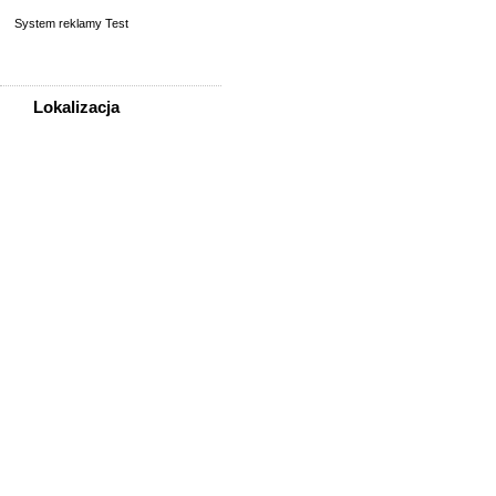
System reklamy Test
Lokalizacja
WSZYSTKIE LOKALIZACJE
Poza województwem
Dolnośląskim
Bolesławiec
Dzierżoniów
Głogów
Jelenia Góra
Kłodzko
Legnica
Lubin
Nowa Ruda
Oleśnica
Oława
Świdnica
Wałbrzych
Wrocław