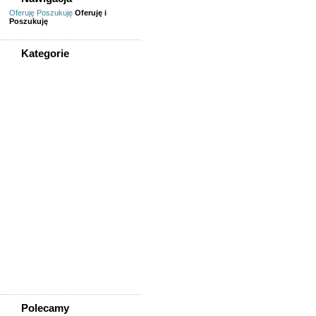
Oferuję
Poszukuję
Oferuję i
Poszukuję
Kategorie
WSZYSTKIE KATEGORIE
Sprzedam, kupię
AGD, RTV, elektronika
Fotografia, filmowanie
Kolekcjonerstwo, antyki,
sztuka
Książki, komiksy, CD, DVD
Meble, wyposażenie wnętrz
Odzież i obuwie
Pozostałe
Sport, rekreacja i uroda
Sprzęt komputerowy,
konsole
Telefony
Wszystko dla dzieci
Polecamy