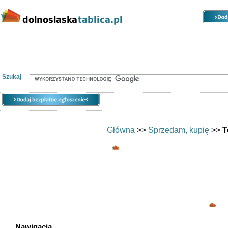
Kategorie
Lokalizacje
Ogłoszenia
Nieruchomości
Praca
Samochody
Społeczność
Szukaj
Główna
>>
Sprzedam, kupię
>>
T
Telefony - Wszystkie 
Opc
Nawigacja