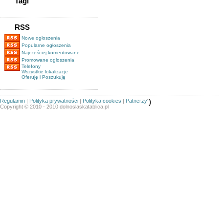
Tagi
RSS
Nowe ogłoszenia
Popularne ogłoszenia
Najczęściej komentowane
Promowane ogłoszenia
Telefony
Wszystkie lokalizacje
Oferuję i Poszukuję
Regulamin
|
Polityka prywatności
|
Polityka cookies
|
Patnerzy
')
Copyright © 2010 - 2010 dolnoslaskatablica.pl