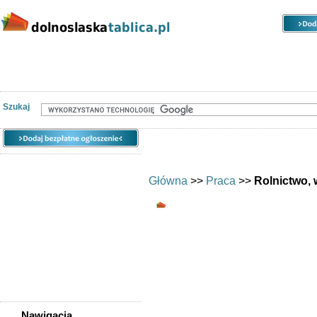
Kategorie
Lokalizacje
Ogłoszenia
Nieruchomości
Praca
Samochody
Społeczność
Szukaj
Główna
>>
Praca
>>
Rolnictwo, 
Rolnictwo, weterynari
Ogłoszenia reg
weterynariiDo
weterynarzy
rolnikówDolny Śl
Nawigacja