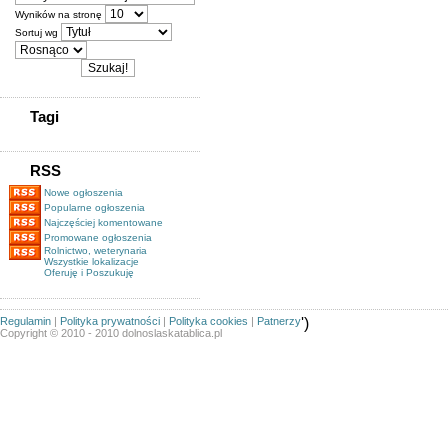
Wyników na stronę
Sortuj wg
Tagi
RSS
Nowe ogłoszenia
Popularne ogłoszenia
Najczęściej komentowane
Promowane ogłoszenia
Rolnictwo, weterynaria
Wszystkie lokalizacje
Oferuję i Poszukuję
Regulamin
|
Polityka prywatności
|
Polityka cookies
|
Patnerzy
')
Copyright © 2010 - 2010 dolnoslaskatablica.pl