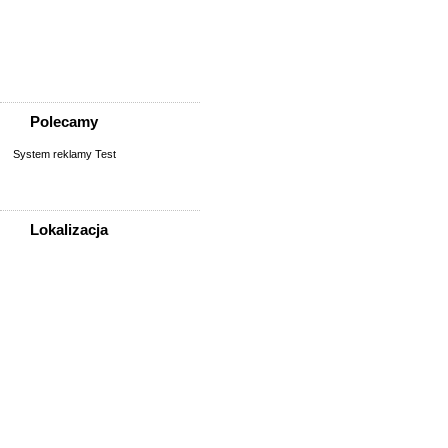
Praca w barze, restauracji
Prace biurowe, sekretariat
Reklama, media
Rolnictwo, weterynaria
Polecamy
System reklamy Test
Lokalizacja
WSZYSTKIE LOKALIZACJE
Poza województwem
Dolnośląskim
Bolesławiec
Dzierżoniów
Głogów
Jelenia Góra
Kłodzko
Legnica