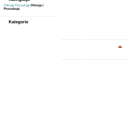
Śląsk, dam prac
Oferuję
Poszukuję
Oferuję i
Poszukuję
zatrudnię weteryn
Kategorie
WSZYSTKIE KATEGORIE
Praca
Opc
Finanse, księgowość, prawo
Gastronomia, turystyka
Handel, praca w sklepie
Informatyka,
telekomunikacja
Inżynierowie, technicy
Kadra zarządzająca
Kierowcy, logistycy
Lekarze, farmaceuci,
pielęgniarki
Nauczyciele, naukowcy
Ochrona
Opieka, sprzątanie
Praca - pozostałe
Praca dorywcza
Praca fizyczna