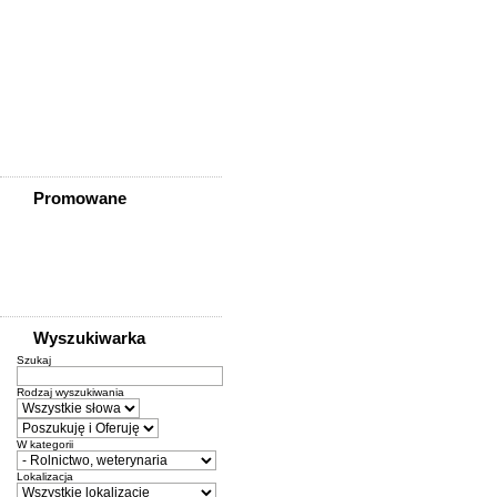
Ziębice
Złotoryja
Złoty Stok
Żarów
Żmigród
Żórawina
Żukowice
Promowane
Wyszukiwarka
Szukaj
Rodzaj wyszukiwania
W kategorii
Lokalizacja