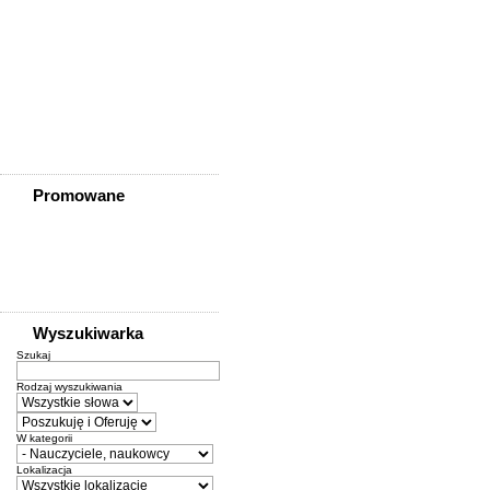
Ziębice
Złotoryja
Złoty Stok
Żarów
Żmigród
Żórawina
Żukowice
Promowane
Wyszukiwarka
Szukaj
Rodzaj wyszukiwania
W kategorii
Lokalizacja