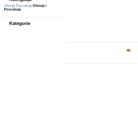
naukowiecDol
Oferuję
Poszukuję
Oferuję i
Poszukuję
naukowcowiD
Kategorie
WSZYSTKIE KATEGORIE
Praca
Opc
Finanse, księgowość, prawo
Gastronomia, turystyka
Handel, praca w sklepie
Informatyka,
telekomunikacja
Inżynierowie, technicy
Kadra zarządzająca
Kierowcy, logistycy
Lekarze, farmaceuci,
pielęgniarki
Nauczyciele, naukowcy
Ochrona
Opieka, sprzątanie
Praca - pozostałe
Praca dorywcza
Praca fizyczna