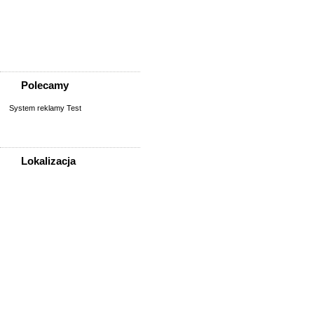
Praca w barze, restauracji
Prace biurowe, sekretariat
Reklama, media
Rolnictwo, weterynaria
Polecamy
System reklamy Test
Lokalizacja
WSZYSTKIE LOKALIZACJE
Poza województwem
Dolnośląskim
Bolesławiec
Dzierżoniów
Głogów
Jelenia Góra
Kłodzko
Legnica