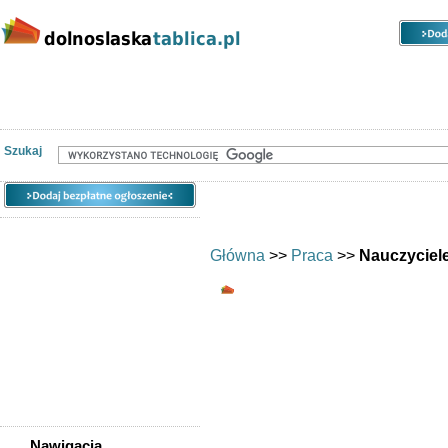
Kategorie
Lokalizacje
Ogłoszenia
Nieruchomości
Praca
Samochody
Społeczność
Szukaj
Główna
>>
Praca
>>
Nauczyciel
Nauczyciele, naukowc
Ogłoszenia regi
naukowcówDolny
naukowcówD
naukowcówDo
Nawigacja