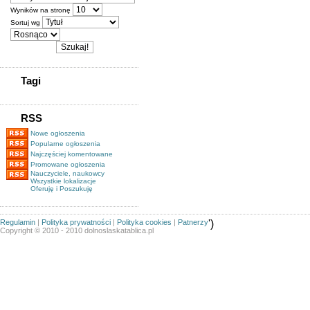
Wyników na stronę
Sortuj wg
Tagi
RSS
Nowe ogłoszenia
Popularne ogłoszenia
Najczęściej komentowane
Promowane ogłoszenia
Nauczyciele, naukowcy
Wszystkie lokalizacje
Oferuję i Poszukuję
Regulamin
|
Polityka prywatności
|
Polityka cookies
|
Patnerzy
')
Copyright © 2010 - 2010 dolnoslaskatablica.pl