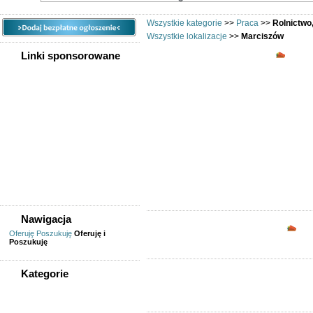
Wszystkie kategorie
>>
Praca
>>
Rolnictwo
Wszystkie lokalizacje
>>
Marciszów
Rolni
Linki sponsorowane
Ogłoszenia region
Marciszów. Oferty pra
weterynarzy i roln
Marciszów, dam prac
weterynarza, rolnika 
Nawigacja
Opc
Oferuję
Poszukuję
Oferuję i
Poszukuję
Kategorie
WSZYSTKIE KATEGORIE