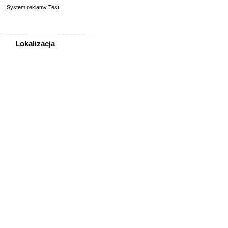
System reklamy Test
Lokalizacja
WSZYSTKIE LOKALIZACJE
Poza województwem
Dolnośląskim
Bolesławiec
Dzierżoniów
Głogów
Jelenia Góra
Kłodzko
Legnica
Lubin
Nowa Ruda
Oleśnica
Oława
Świdnica
Wałbrzych
Wrocław
Zgorzelec