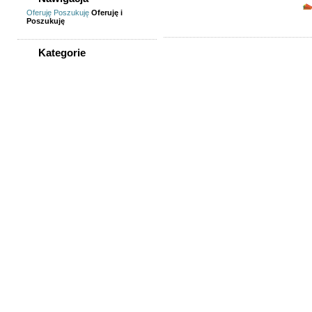
Oferuję
Poszukuję
Oferuję i
Poszukuję
Kategorie
WSZYSTKIE KATEGORIE
Praca
Finanse, księgowość, prawo
Gastronomia, turystyka
Handel, praca w sklepie
Informatyka,
telekomunikacja
Inżynierowie, technicy
Kadra zarządzająca
Kierowcy, logistycy
Lekarze, farmaceuci,
pielęgniarki
Nauczyciele, naukowcy
Ochrona
Opieka, sprzątanie
Praca - pozostałe
Praca dorywcza
Praca fizyczna