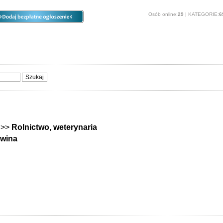
Osób online:
29
| KATEGORIE:
6
ia
Opcje
Panel
O stronie
Sprzedam, kupię
Usługi
Zwierzęta
>>
Rolnictwo, weterynaria
wina
aria - Żórawina - Oferuję i Poszukuję
ce pracy w rolnictwie i weterynarii Żórawina. Oferty pracy dla rolnikó
 i rolników Żórawina, szukam pracy weterynarz, rolnik Żórawina, dam p
 zatrudnię weterynarza, rolnika Żórawina, weterynarz Żórawina, rolnik 