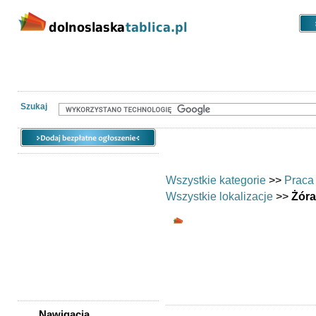
Kategorie
Lokalizacje
Ogłoszen
Nieruchomości
Praca
Samochody
Społeczność
Szukaj
Wszystkie kategorie
>>
Praca
Wszystkie lokalizacje
>>
Żóra
Rolnictwo, weteryn
Ogłoszenia regionalne dotyczą
Żórawina, praca dla weterynarzy
i weterynarii Żórawina,
Nawigacja