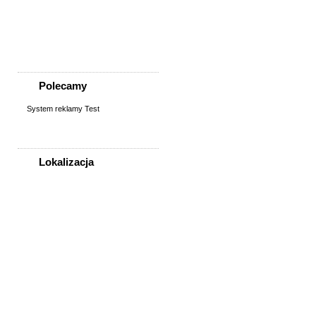
Praca w barze, restauracji
Prace biurowe, sekretariat
Reklama, media
Rolnictwo, weterynaria
Polecamy
System reklamy Test
Lokalizacja
WSZYSTKIE LOKALIZACJE
Poza województwem
Dolnośląskim
Bolesławiec
Dzierżoniów
Głogów
Jelenia Góra
Kłodzko
Legnica