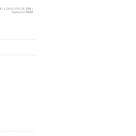
9
| LOKALIZACJE:
156
|
Ogłoszeń:
5626
w i weterynarzy
racę w rolnictwie
Żórawina.