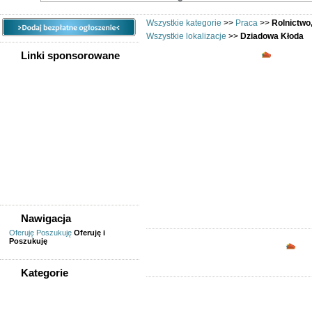
Wszystkie kategorie
>>
Praca
>>
Rolnictwo
Wszystkie lokalizacje
>>
Dziadowa Kłoda
Rolnictw
Linki sponsorowane
Ogłoszenia region
Dziadowa Kłoda. Ofert
praca dla wetery
weterynarz, rolnik D
Dziadowa Kłoda, 
weterynarz
Nawigacja
Oferuję
Poszukuję
Oferuję i
Poszukuję
Opc
Kategorie
WSZYSTKIE KATEGORIE