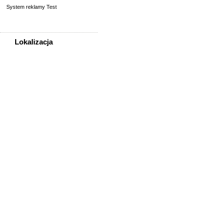
System reklamy Test
Lokalizacja
WSZYSTKIE LOKALIZACJE
Poza województwem
Dolnośląskim
Bolesławiec
Dzierżoniów
Głogów
Jelenia Góra
Kłodzko
Legnica
Lubin
Nowa Ruda
Oleśnica
Oława
Świdnica
Wałbrzych
Wrocław
Zgorzelec