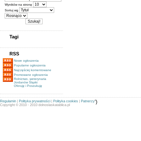
Wyników na stronę
Sortuj wg
Tagi
RSS
Nowe ogłoszenia
Popularne ogłoszenia
Najczęściej komentowane
Promowane ogłoszenia
Rolnictwo, weterynaria
Jordanów Śląski
Oferuję i Poszukuję
Regulamin
|
Polityka prywatności
|
Polityka cookies
|
Patnerzy
')
Copyright © 2010 - 2010 dolnoslaskatablica.pl