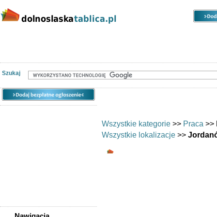
Kategorie
Lokalizacje
Ogłoszenia
Nieruchomości
Praca
Samochody
Społeczność
Szukaj
Wszystkie kategorie
>>
Praca
>>
Wszystkie lokalizacje
>>
Jordanó
Rolnictwo, weterynar
Ogłoszenia reg
weterynarii Jor
weterynarzy Jo
rolników Jordanó
Nawigacja