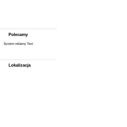
Praca w barze, restauracji
Prace biurowe, sekretariat
Reklama, media
Rolnictwo, weterynaria
Polecamy
System reklamy Test
Lokalizacja
WSZYSTKIE LOKALIZACJE
Poza województwem
Dolnośląskim
Bolesławiec
Dzierżoniów
Głogów
Jelenia Góra
Kłodzko
Legnica