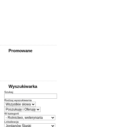
Ziębice
Złotoryja
Złoty Stok
Żarów
Żmigród
Żórawina
Żukowice
Promowane
Wyszukiwarka
Szukaj
Rodzaj wyszukiwania
W kategorii
Lokalizacja