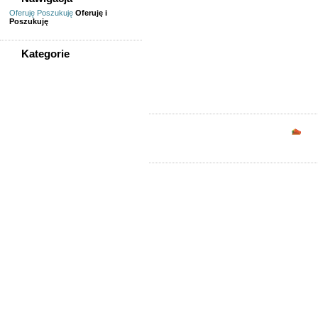
Oferuję
Poszukuję
Oferuję i
Jordanów Śląsk
Poszukuję
Jordanów Śląski,
Kategorie
Śląski, weterynar
WSZYSTKIE KATEGORIE
Praca
Finanse, księgowość, prawo
Opc
Gastronomia, turystyka
Handel, praca w sklepie
Informatyka,
telekomunikacja
Inżynierowie, technicy
Kadra zarządzająca
Kierowcy, logistycy
Lekarze, farmaceuci,
pielęgniarki
Nauczyciele, naukowcy
Ochrona
Opieka, sprzątanie
Praca - pozostałe
Praca dorywcza
Praca fizyczna