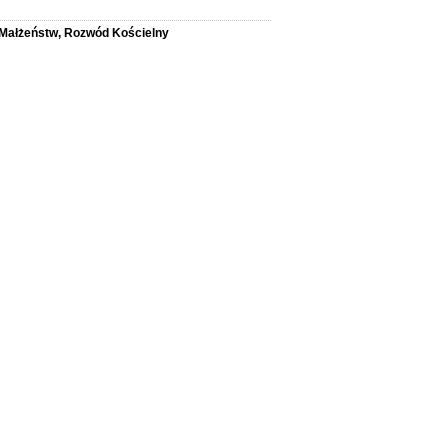
 Małżeństw, Rozwód Kościelny
ny
nienie małżeństw kościelnych
-Prawnych - asystencja na każdym etapie
eważności małżeństwa kościelnego dla Osób w
odz. 19.00)
ą władzę kościelną (również za granicą)
nienie małżeństw)
awcy