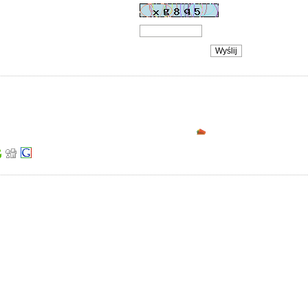
d widoczny wyżej
Podziel się