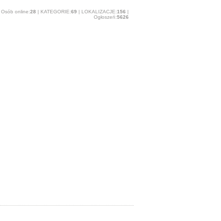
Osób online:
28
| KATEGORIE:
69
| LOKALIZACJE:
156
|
Ogłoszeń:
5626
O stronie