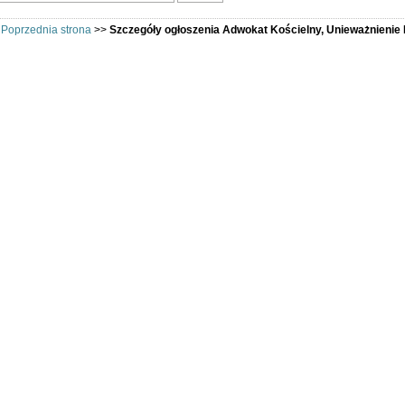
>
Poprzednia strona
>>
Szczegóły ogłoszenia Adwokat Kościelny, Unieważnienie
kat Kościelny, Unieważnienie Małżeństw, Rozwód Kościel
rozwód kościelny, unieważ
Kancelaria Porad Kościelno
procesu o stwierdzenie ni
kraju i za granicą
Mail: a.bolesta@op.pl
Tel. kom. 693 876 173 (do g
dr Arletta Bolesta
adwokat kościelny
zatwierdzony przez właściw
(rozwód kościelny, unieważ
Kontakt do ogłoszeniod
 693876173
feruję