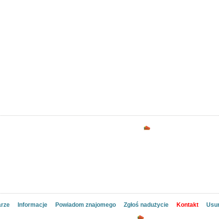
ozwód kościelny
ażnienie małżeństw
at kościelny
ik kanonista
at Kościelny
ażnienie Małżeństw
d Kościelny
a
ca
aw
Reklama
rze
Informacje
Powiadom znajomego
Zgłoś nadużycie
Kontakt
Usuń
Komentarze