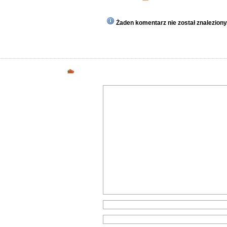
Żaden komentarz nie został znaleziony
Dodaj komentarz
Formularz kontaktowy do kontaktu z ogło
ść
ę