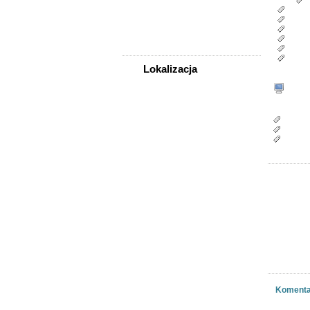
Tagi:
r
Sprzedam, kupię
uniew
adwok
Usługi
prawn
Zwierzęta
Adwok
Uniew
Rozwó
Lokalizacja
WSZYSTKIE LOKALIZACJE
WWW
Miasto/a:
Poza województwem
Legnic
Dolnośląskim
Świdni
Bolesławiec
Wrocł
Dzierżoniów
Głogów
Jelenia Góra
Kłodzko
Legnica
Lubin
Nowa Ruda
Oleśnica
Oława
Świdnica
Wałbrzych
Komenta
Wrocław