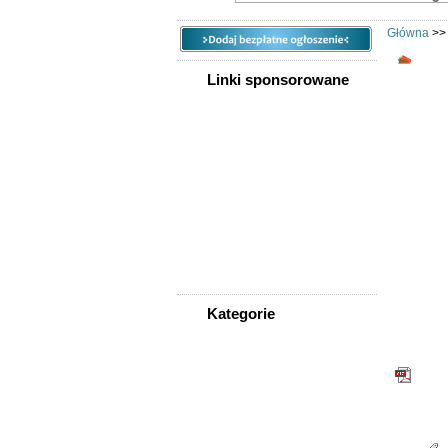
Główna
>
Adwo
Linki sponsorowane
Kategorie
WSZYSTKIE KATEGORIE
PDF
Nieruchomości
Telefon:
Praca
Rodzaj: O
Samochody
Społeczność