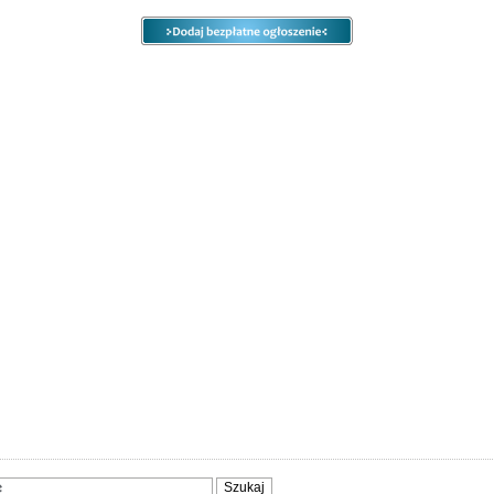
e
Ogłoszenia
Opcje
Panel
ody
Społeczność
Sprzedam, kupię
Usługi
Zwierzęta