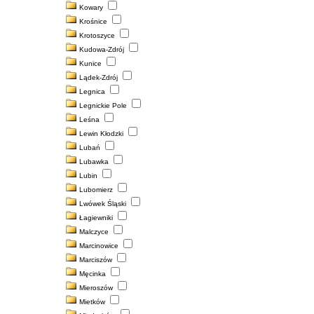
Kowary
Krośnice
Krotoszyce
Kudowa-Zdrój
Kunice
Lądek-Zdrój
Legnica
Legnickie Pole
Leśna
Lewin Kłodzki
Lubań
Lubawka
Lubin
Lubomierz
Lwówek Śląski
Łagiewniki
Malczyce
Marcinowice
Marciszów
Męcinka
Mieroszów
Mietków