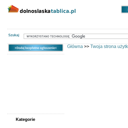
Kategorie
Lokalizacje
Ogłoszen
Szukaj
Główna
>>
Twoja strona użyt
Jeśli posiadasz konto w naszym 
Jeśli nie posiadasz konta, zac
Dlaczego warto się zarejestrowa
Twoje ogłoszenia nie będą
Będziesz posiadał dostęp d
ogłoszeń z podziałem na d
Nie będziesz musiał akty
adres e-mail - ogłoszenia
Twoje dane kontaktowe bę
za każdym razem na nowo
Będziesz mógł w każdej ch
Kategorie
Będziesz miał dostęp do do
WSZYSTKIE KATEGORIE