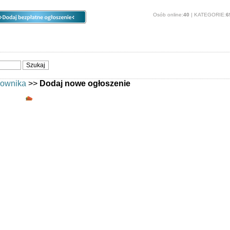
Osób online:
40
| KATEGORIE:
6
ia
Opcje
Panel
O stronie
kownika
>>
Dodaj nowe ogłoszenie
Dodajesz ogłoszenie bez rejestracji
serwisie -
Zaloguj się
.
hęcamy do darmowej
rejestracji
.
ć:
 musiały oczekiwać na weryfikację przez administratora - zostaną od r
o statystyk swoich ogłoszeń (ilość wyświetleń w liście ogłoszeń, ilość
ni).
wować każdego nowego ogłoszenia linkiem potwierdzającym przychodz
 będą od razu publikowane.
dą automatycznie umieszczane w formularzu dodawania ogłoszeń - nie
 ich wpisywać
wili edytować treść swoich ogłoszeń
datkowych opcji - takich jak pogrubienie, promowanie, dodanie większej 