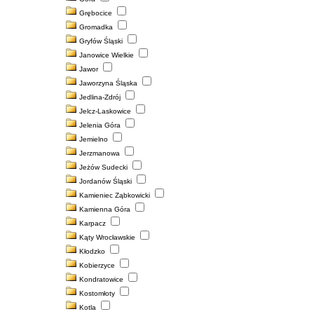
Grębocice
Gromadka
Gryfów Śląski
Janowice Wielkie
Jawor
Jaworzyna Śląska
Jedlina-Zdrój
Jelcz-Laskowice
Jelenia Góra
Jemielno
Jerzmanowa
Jeżów Sudecki
Jordanów Śląski
Kamieniec Ząbkowicki
Kamienna Góra
Karpacz
Kąty Wrocławskie
Kłodzko
Kobierzyce
Kondratowice
Kostomłoty
Kotla