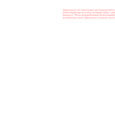
w miejscowości należącej do jakiegoś powiatu
b
Dobroszyce
również na liście ogłoszeń dla całego powia
Domaniów
Ogłoszenie nie odnoszące się bezpośrednio
Dolnośląskiego prosimy dodawać tylko i wył
Duszniki-Zdrój
kategorii "Poza województwem Dolnośląski
przeciwnym razie ogłoszenie zostanie usuni
Dziadowa Kłoda
Gaworzyce
Głuszyca
Góra
Grębocice
Gromadka
Gryfów Śląski
Janowice Wielkie
Jawor
Jaworzyna Śląska
Jedlina-Zdrój
Jelcz-Laskowice
Jemielno
Jerzmanowa
Jeżów Sudecki
Jordanów Śląski
Kamieniec Ząbkowicki
Kamienna Góra
Karpacz
Kąty Wrocławskie