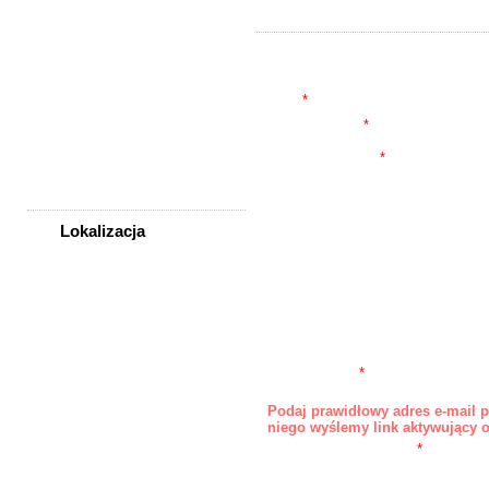
Nieruchomości
Praca
Samochody
Tytuł
*
Społeczność
Opis skrócony
*
Sprzedam, kupię
Widoczne w liście ogłoszeń poniżej tytułu
Usługi
Treść ogłoszenia
*
Zwierzęta
Lokalizacja
WSZYSTKIE LOKALIZACJE
Poza województwem
URL
Dolnośląskim
Imię/Nazwa
Bolesławiec
Dzierżoniów
Adres E-mail
*
Niewidoczny publicznie. Na ten adres będą przy
Głogów
wiadomości z formularza kontaktowego.
Podaj prawidłowy adres e-mail 
Jelenia Góra
niego wyślemy link aktywujący 
Kłodzko
Powtórz adres E-mail
*
Legnica
Telefon 1
Lubin