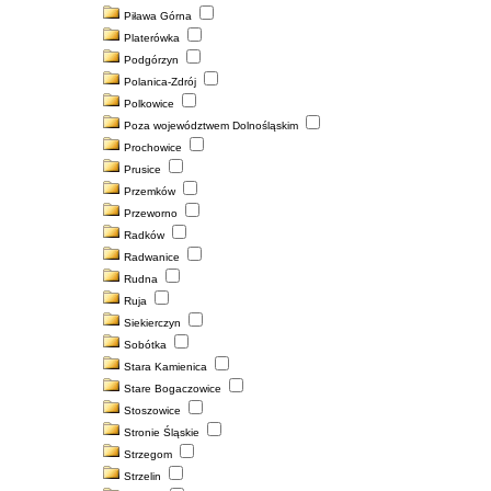
Piława Górna
Platerówka
Podgórzyn
Polanica-Zdrój
Polkowice
Poza województwem Dolnośląskim
Prochowice
Prusice
Przemków
Przeworno
Radków
Radwanice
Rudna
Ruja
Siekierczyn
Sobótka
Stara Kamienica
Stare Bogaczowice
Stoszowice
Stronie Śląskie
Strzegom
Strzelin