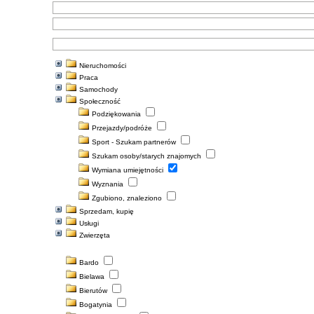
gle map
Nieruchomości
wiednią do
Praca
Samochody
Społeczność
Podziękowania
Przejazdy/podróże
Sport - Szukam partnerów
Szukam osoby/starych znajomych
Wymiana umiejętności
Wyznania
Zgubiono, znaleziono
Sprzedam, kupię
Usługi
Zwierzęta
Rozwiń wszystkie
Zwiń wszystkie
Bardo
e
Bielawa
e. Przykładowo:
powiatów możesz
Bierutów
ajesz mieszkanie
ce.
Bogatynia
łoszenie dodane