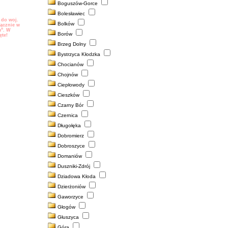
Boguszów-Gorce
ędzie widoczne
tu
.
Bolesławiec
 do woj.
Bolków
ącznie w
m". W
Borów
ęte!
Brzeg Dolny
Bystrzyca Kłodzka
Chocianów
Chojnów
Ciepłowody
Cieszków
Czarny Bór
Czernica
Długołęka
Dobromierz
Dobroszyce
Domaniów
Duszniki-Zdrój
Dziadowa Kłoda
Dzierżoniów
Gaworzyce
Głogów
Głuszyca
Góra