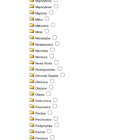
Międzybórz
Międzylesie
Miękinia
Milicz
Miłkowice
Mirsk
Mściwojów
Mysłakowice
Niechlów
Niemcza
Nowa Ruda
Nowogrodziec
Oborniki Śląskie
Oleśnica
Olszyna
Oława
Osiecznica
Paszowice
Pęcław
Piechowice
Pielgrzymka
Pieńsk
Pieszyce