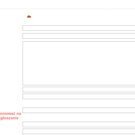
Dodaj nowe ogłoszenie
chodziły
ponieważ na
ogłoszenie