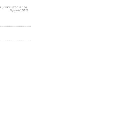
9
| LOKALIZACJE:
156
|
Ogłoszeń:
5626
azu opublikowane.
 odsłon szczegółów
ącym na Twój
 będziesz musiał
ilości zdjęć, itp.