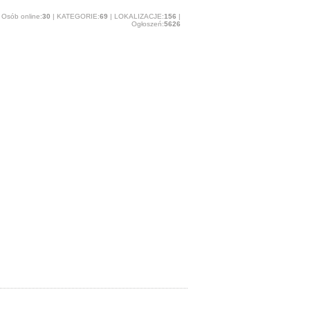
Osób online:
30
| KATEGORIE:
69
| LOKALIZACJE:
156
|
Ogłoszeń:
5626
O stronie