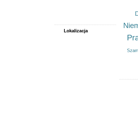
Sprzedam, kupię
Usługi
D
Zwierzęta
Nie
Lokalizacja
Pr
WSZYSTKIE LOKALIZACJE
Sza
Poza województwem
Dolnośląskim
Bolesławiec
Dzierżoniów
Głogów
Jelenia Góra
Kłodzko
Legnica
Lubin
Nowa Ruda
Oleśnica
Oława
Świdnica
Wałbrzych
Wrocław