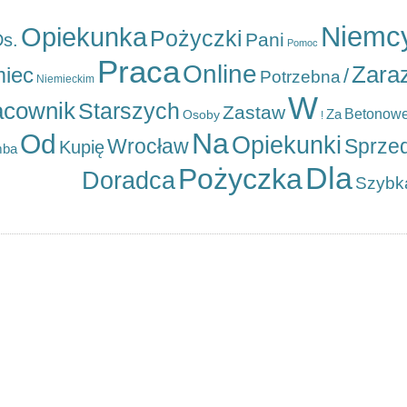
Niemc
Opiekunka
Pożyczki
Pani
s.
Pomoc
Praca
Online
Zara
miec
/
Potrzebna
Niemieckim
W
acownik
Starszych
Zastaw
Za
Betonow
Osoby
!
Na
Od
Opiekunki
Wrocław
Sprze
Kupię
mba
Dla
Pożyczka
Doradca
Szybk