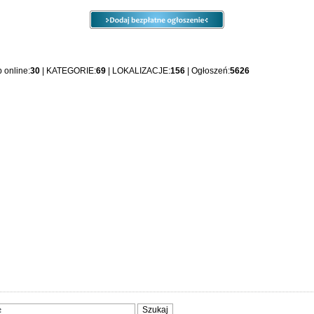
e
Ogłoszenia
Opcje
Panel
 online:
30
| KATEGORIE:
69
| LOKALIZACJE:
156
| Ogłoszeń:
5626