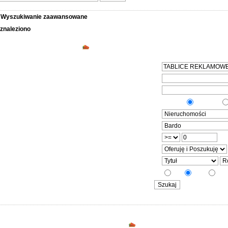
>
Wyszukiwanie zaawansowane
 znaleziono
Szukanie ogłoszeń we wszystkich kat
ana fraza
yszukiwania
"ORAZ"
"ALBO"
a
ja
g
 na stronę
5
10
2
Najczęściej szukane