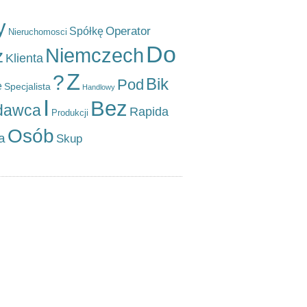
y
Operator
Spółkę
Nieruchomosci
Do
Niemczech
z
Klienta
Z
?
Bik
Pod
e
Specjalista
Handlowy
I
Bez
dawca
Rapida
Produkcji
Osób
a
Skup