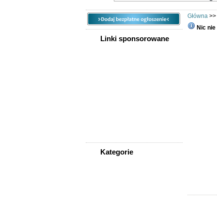
Główna
>
Nic nie
Linki sponsorowane
Wyszukiw
Rodzaj w
Kategori
Lokalizac
Cena
Rodzaj
Kategorie
Sortuj w
WSZYSTKIE KATEGORIE
Ogłoszeń
Nieruchomości
Praca
Samochody
Społeczność