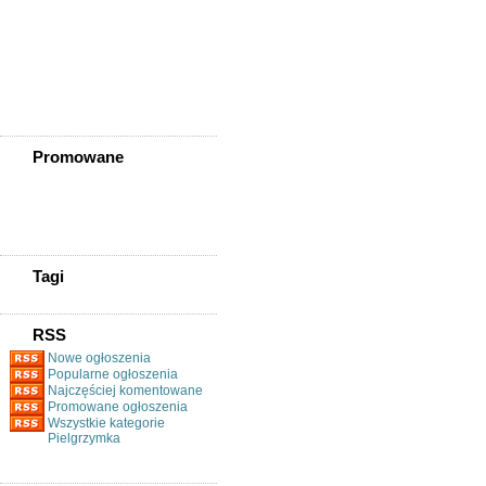
Złotoryja
Złoty Stok
Żarów
Żmigród
Żórawina
Żukowice
Promowane
Tagi
RSS
Nowe ogłoszenia
Popularne ogłoszenia
Najczęściej komentowane
Promowane ogłoszenia
Wszystkie kategorie
Pielgrzymka