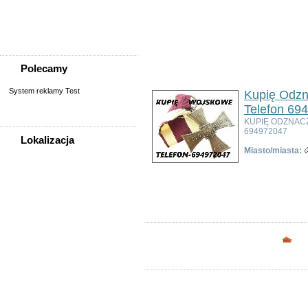
Sprzedam, kupię
Usługi
Zwierzęta
Polecamy
System reklamy Test
Kupię Odzn
Telefon 69
KUPIĘ ODZNAC
694972047
Lokalizacja
Miasto/miasta:
WSZYSTKIE LOKALIZACJE
Ogłoszeń w kategorii:
3
Sortuj wg:
Tytuł
- Data utworzenia -
Popul
Poza województwem
Dolnośląskim
Bolesławiec
Dzierżoniów
Głogów
Opc
Jelenia Góra
Kłodzko
Legnica
Lubin
Nowa Ruda