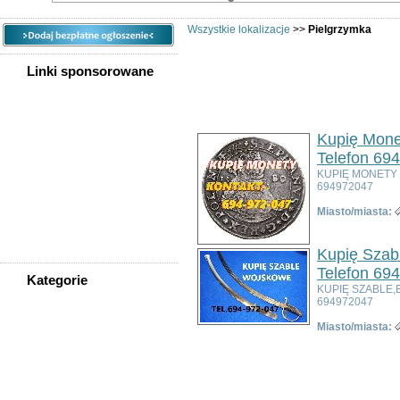
Wszystkie lokalizacje
>>
Pielgrzymka
Linki sponsorowane
Ogłoszeń w kategorii:
3
Sortuj wg:
Tytuł
- Data utworzenia -
Popul
Kupię Mone
Telefon 69
KUPIĘ MONETY
694972047
Miasto/miasta:
Kupię Szabl
Telefon 69
Kategorie
KUPIĘ SZABLE,
WSZYSTKIE KATEGORIE
694972047
Miasto/miasta:
Nieruchomości
Praca
Samochody
Społeczność