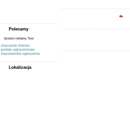
Sprzedam, kupię
Usługi
Zwierzęta
Opc
Polecamy
System reklamy Test
znaczenie imienia
portale ogłoszeniowe
mazowieckie ogłoszenia
Lokalizacja
WSZYSTKIE LOKALIZACJE
Poza województwem
Dolnośląskim
Bolesławiec
Dzierżoniów
Głogów
Jelenia Góra
Kłodzko
Legnica
Lubin