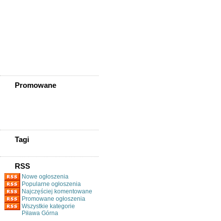
Ziębice
Złotoryja
Złoty Stok
Żarów
Żmigród
Żórawina
Żukowice
Promowane
Tagi
RSS
Nowe ogłoszenia
Popularne ogłoszenia
Najczęściej komentowane
Promowane ogłoszenia
Wszystkie kategorie
Piława Górna