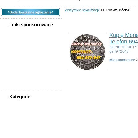
Wszystkie lokalizacje
>>
Piława Górna
Linki sponsorowane
Kupię Mone
Telefon 69
KUPIĘ MONETY
694972047
Miasto/miasta:
Kategorie
WSZYSTKIE KATEGORIE
Nieruchomości
Praca
Samochody
Społeczność