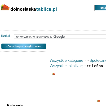
Kategorie
Lokalizacje
Ogłoszenia
Nieruchomości
Praca
Samochody
Społeczność
Szukaj
Wszystkie kategorie
>>
Społeczn
Wszystkie lokalizacje
>>
Leśna
Wymiana umiejętnoś
Chciałbyś wy
Opc
Kategorie