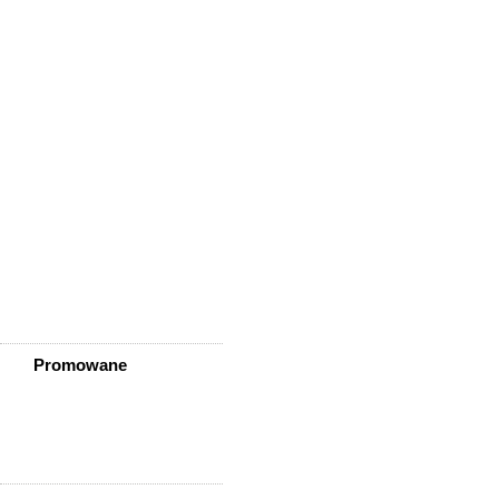
Wisznia Mała
Wleń
Wojcieszów
Wołów
Zagrodno
Zawidów
Zawonia
Ząbkowice Śląskie
Ziębice
Złotoryja
Złoty Stok
Żarów
Żmigród
Żórawina
Żukowice
Promowane