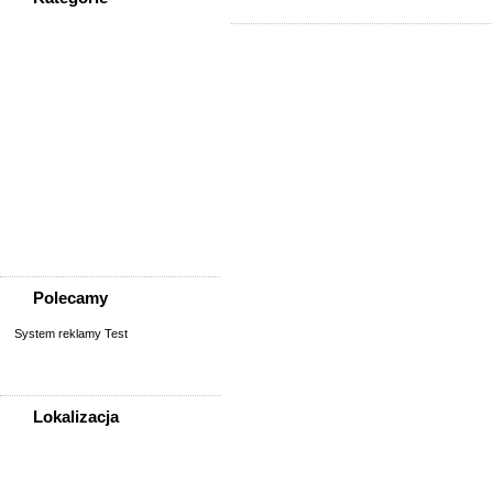
WSZYSTKIE KATEGORIE
Społeczność
Podziękowania
Przejazdy/podróże
Sport - Szukam partnerów
Szukam osoby/starych
znajomych
Wymiana umiejętności
Wyznania
Zgubiono, znaleziono
Polecamy
System reklamy Test
Lokalizacja
WSZYSTKIE LOKALIZACJE