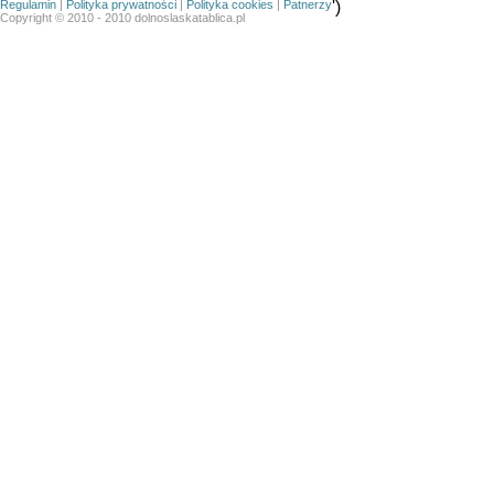
Regulamin
|
Polityka prywatności
|
Polityka cookies
|
Patnerzy
')
Copyright © 2010 - 2010 dolnoslaskatablica.pl