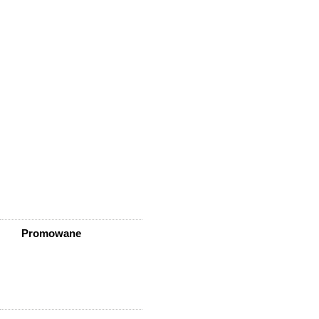
Wisznia Mała
Wleń
Wojcieszów
Wołów
Zagrodno
Zawidów
Zawonia
Ząbkowice Śląskie
Ziębice
Złotoryja
Złoty Stok
Żarów
Żmigród
Żórawina
Żukowice
Promowane