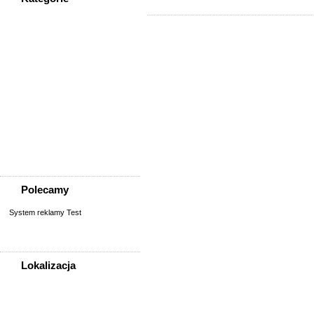
WSZYSTKIE KATEGORIE
Społeczność
Podziękowania
Przejazdy/podróże
Sport - Szukam partnerów
Szukam osoby/starych
znajomych
Wymiana umiejętności
Wyznania
Zgubiono, znaleziono
Polecamy
System reklamy Test
Lokalizacja
WSZYSTKIE LOKALIZACJE