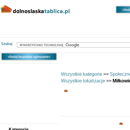
Kategorie
Lokalizacje
Ogłoszenia
Nieruchomości
Praca
Samochody
Społeczność
Szukaj
Wszystkie kategorie
>>
Społeczn
Wszystkie lokalizacje
>>
Miłkowi
Wymiana umiejętnośc
Chciałbyś wym
Opc
Kategorie