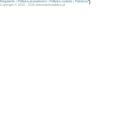
Regulamin
|
Polityka prywatności
|
Polityka cookies
|
Patnerzy
')
Copyright © 2010 - 2010 dolnoslaskatablica.pl