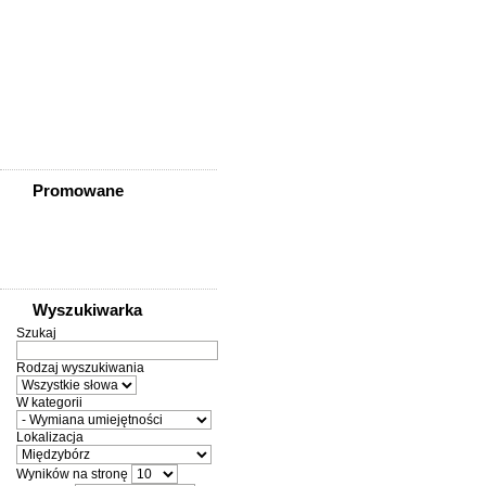
Ziębice
Złotoryja
Złoty Stok
Żarów
Żmigród
Żórawina
Żukowice
Promowane
Wyszukiwarka
Szukaj
Rodzaj wyszukiwania
W kategorii
Lokalizacja
Wyników na stronę