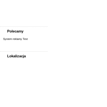
Szukam osoby/starych
znajomych
Wymiana umiejętności
Wyznania
Zgubiono, znaleziono
Polecamy
System reklamy Test
Lokalizacja
WSZYSTKIE LOKALIZACJE
Poza województwem
Dolnośląskim
Bolesławiec
Dzierżoniów
Głogów
Jelenia Góra
Kłodzko
Legnica