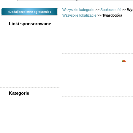
Wszystkie kategorie
>>
Społeczność
>>
Wym
Wszystkie lokalizacje
>>
Twardogóra
Linki sponsorowane
Chciałbyś w
Opc
Kategorie
WSZYSTKIE KATEGORIE
Społeczność
Podziękowania
Przejazdy/podróże
Sport - Szukam partnerów