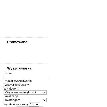
Ziębice
Złotoryja
Złoty Stok
Żarów
Żmigród
Żórawina
Żukowice
Promowane
Wyszukiwarka
Szukaj
Rodzaj wyszukiwania
W kategorii
Lokalizacja
Wyników na stronę