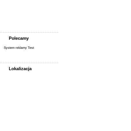
Szukam osoby/starych
znajomych
Wymiana umiejętności
Wyznania
Zgubiono, znaleziono
Polecamy
System reklamy Test
Lokalizacja
WSZYSTKIE LOKALIZACJE
Poza województwem
Dolnośląskim
Bolesławiec
Dzierżoniów
Głogów
Jelenia Góra
Kłodzko
Legnica