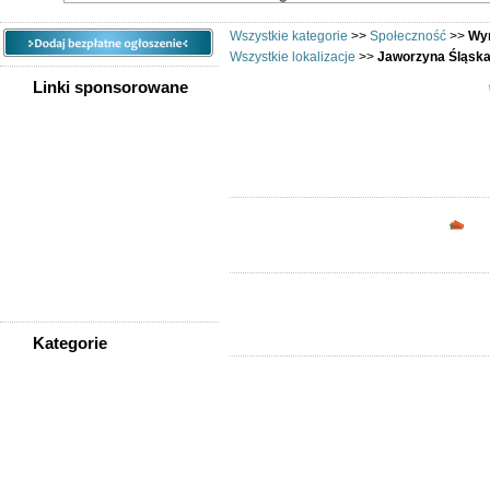
Wszystkie kategorie
>>
Społeczność
>>
Wym
Wszystkie lokalizacje
>>
Jaworzyna Śląsk
Linki sponsorowane
Chciałbyś wymi
Opc
Kategorie
WSZYSTKIE KATEGORIE
Społeczność
Podziękowania
Przejazdy/podróże
Sport - Szukam partnerów