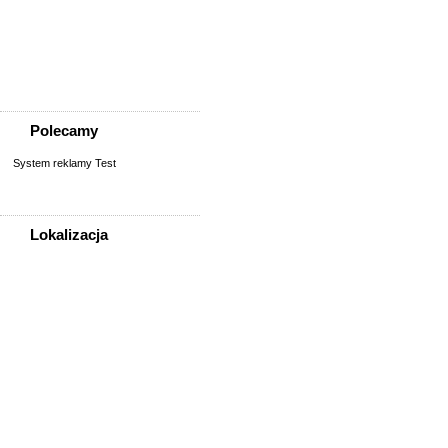
Szukam osoby/starych
znajomych
Wymiana umiejętności
Wyznania
Zgubiono, znaleziono
Polecamy
System reklamy Test
Lokalizacja
WSZYSTKIE LOKALIZACJE
Poza województwem
Dolnośląskim
Bolesławiec
Dzierżoniów
Głogów
Jelenia Góra
Kłodzko
Legnica