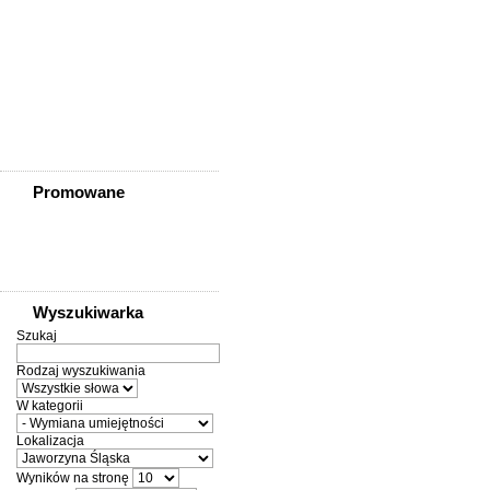
Ziębice
Złotoryja
Złoty Stok
Żarów
Żmigród
Żórawina
Żukowice
Promowane
Wyszukiwarka
Szukaj
Rodzaj wyszukiwania
W kategorii
Lokalizacja
Wyników na stronę