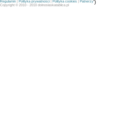
Regulamin
|
Polityka prywatności
|
Polityka cookies
|
Patnerzy
')
Copyright © 2010 - 2010 dolnoslaskatablica.pl