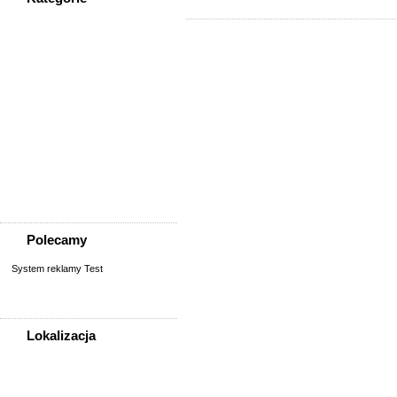
WSZYSTKIE KATEGORIE
Społeczność
Podziękowania
Przejazdy/podróże
Sport - Szukam partnerów
Szukam osoby/starych
znajomych
Wymiana umiejętności
Wyznania
Zgubiono, znaleziono
Polecamy
System reklamy Test
Lokalizacja
WSZYSTKIE LOKALIZACJE