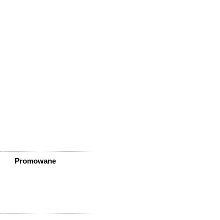
Wisznia Mała
Wleń
Wojcieszów
Wołów
Zagrodno
Zawidów
Zawonia
Ząbkowice Śląskie
Ziębice
Złotoryja
Złoty Stok
Żarów
Żmigród
Żórawina
Żukowice
Promowane