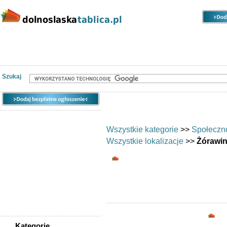
Kategorie
Lokalizacje
Ogłoszenia
Nieruchomości
Praca
Samochody
Społeczność
Szukaj
Wszystkie kategorie
>>
Społeczn
Wszystkie lokalizacje
>>
Żórawi
Wymiana umiejętnośc
Chciałbyś wym
Opc
Kategorie