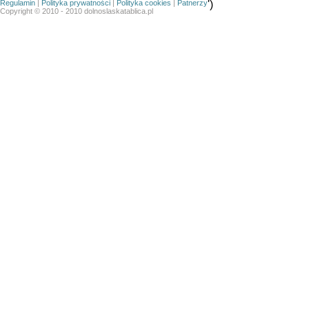
Regulamin
|
Polityka prywatności
|
Polityka cookies
|
Patnerzy
')
Copyright © 2010 - 2010 dolnoslaskatablica.pl