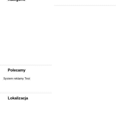
WSZYSTKIE KATEGORIE
Społeczność
Podziękowania
Przejazdy/podróże
Sport - Szukam partnerów
Szukam osoby/starych
znajomych
Wymiana umiejętności
Wyznania
Zgubiono, znaleziono
Polecamy
System reklamy Test
Lokalizacja
WSZYSTKIE LOKALIZACJE