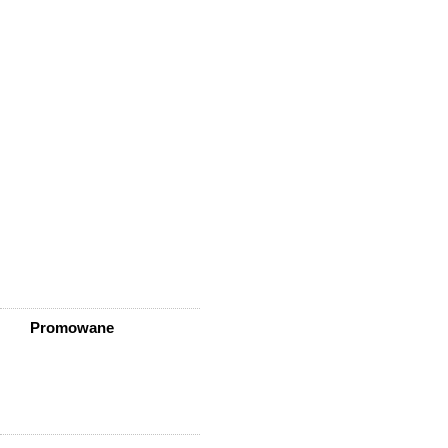
Wisznia Mała
Wleń
Wojcieszów
Wołów
Zagrodno
Zawidów
Zawonia
Ząbkowice Śląskie
Ziębice
Złotoryja
Złoty Stok
Żarów
Żmigród
Żórawina
Żukowice
Promowane