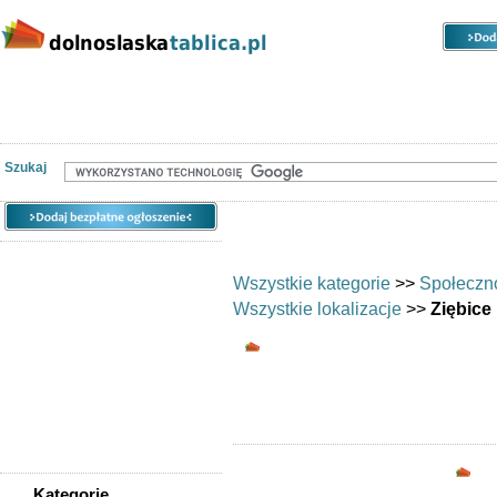
Kategorie
Lokalizacje
Ogłoszenia
Nieruchomości
Praca
Samochody
Społeczność
Szukaj
Wszystkie kategorie
>>
Społeczn
Wszystkie lokalizacje
>>
Ziębice
Wymiana umiejętnośc
Chciałbyś wy
Opc
Kategorie