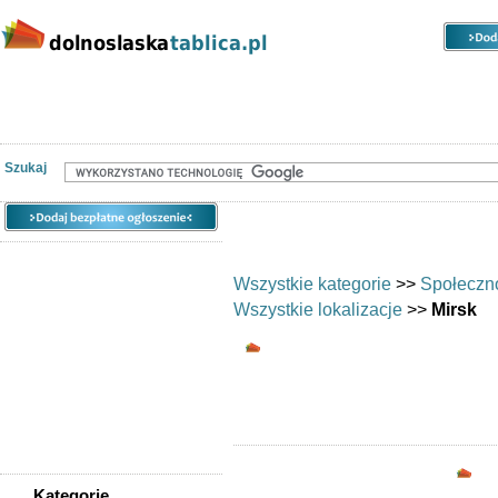
Kategorie
Lokalizacje
Ogłoszenia
Nieruchomości
Praca
Samochody
Społeczność
Szukaj
Wszystkie kategorie
>>
Społeczn
Wszystkie lokalizacje
>>
Mirsk
Wymiana umiejętnośc
Chciałbyś w
Opc
Kategorie