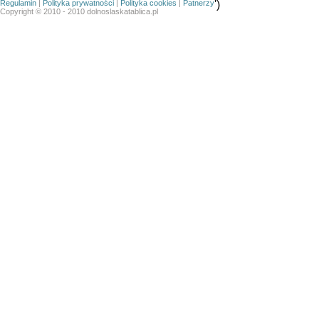
Regulamin
|
Polityka prywatności
|
Polityka cookies
|
Patnerzy
')
Copyright © 2010 - 2010 dolnoslaskatablica.pl