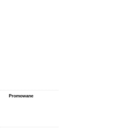
Wisznia Mała
Wleń
Wojcieszów
Wołów
Zagrodno
Zawidów
Zawonia
Ząbkowice Śląskie
Ziębice
Złotoryja
Złoty Stok
Żarów
Żmigród
Żórawina
Żukowice
Promowane