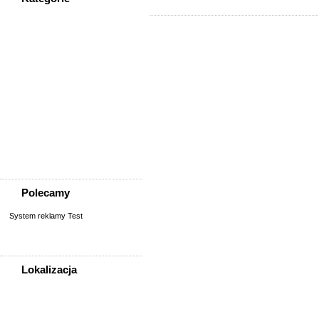
WSZYSTKIE KATEGORIE
Społeczność
Podziękowania
Przejazdy/podróże
Sport - Szukam partnerów
Szukam osoby/starych
znajomych
Wymiana umiejętności
Wyznania
Zgubiono, znaleziono
Polecamy
System reklamy Test
Lokalizacja
WSZYSTKIE LOKALIZACJE