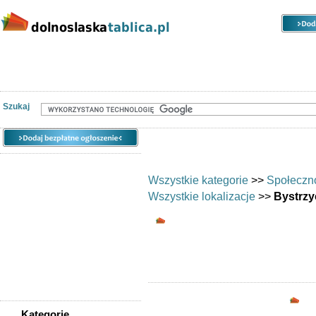
Kategorie
Lokalizacje
Ogłoszenia
Nieruchomości
Praca
Samochody
Społeczność
Szukaj
Wszystkie kategorie
>>
Społeczn
Wszystkie lokalizacje
>>
Bystrzy
Wymiana umiejętnośc
Chciałbyś wymienić
Opc
Kategorie