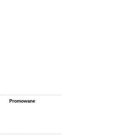
Wisznia Mała
Wleń
Wojcieszów
Wołów
Zagrodno
Zawidów
Zawonia
Ząbkowice Śląskie
Ziębice
Złotoryja
Złoty Stok
Żarów
Żmigród
Żórawina
Żukowice
Promowane