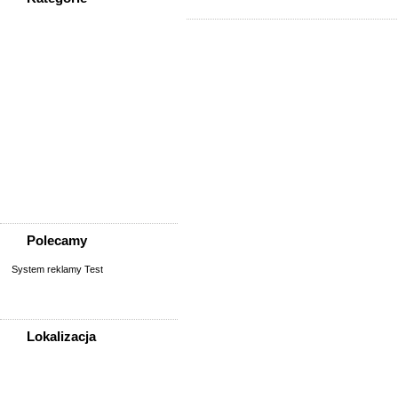
WSZYSTKIE KATEGORIE
Społeczność
Podziękowania
Przejazdy/podróże
Sport - Szukam partnerów
Szukam osoby/starych
znajomych
Wymiana umiejętności
Wyznania
Zgubiono, znaleziono
Polecamy
System reklamy Test
Lokalizacja
WSZYSTKIE LOKALIZACJE