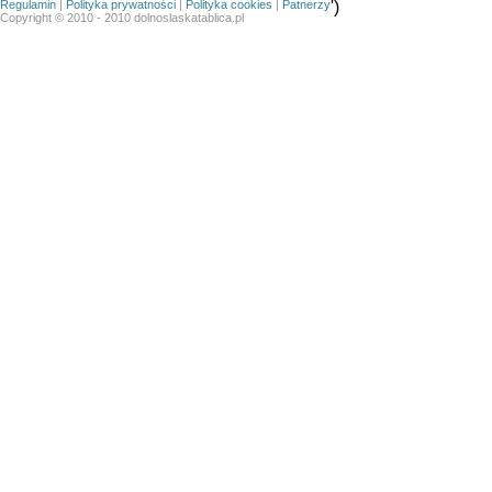
Regulamin
|
Polityka prywatności
|
Polityka cookies
|
Patnerzy
')
Copyright © 2010 - 2010 dolnoslaskatablica.pl