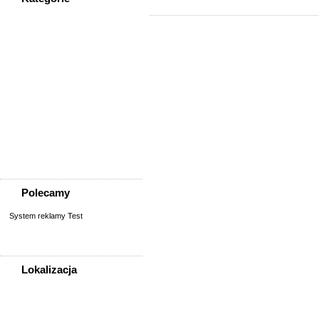
WSZYSTKIE KATEGORIE
Społeczność
Podziękowania
Przejazdy/podróże
Sport - Szukam partnerów
Szukam osoby/starych
znajomych
Wymiana umiejętności
Wyznania
Zgubiono, znaleziono
Polecamy
System reklamy Test
Lokalizacja
WSZYSTKIE LOKALIZACJE