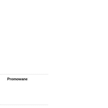
Wisznia Mała
Wleń
Wojcieszów
Wołów
Zagrodno
Zawidów
Zawonia
Ząbkowice Śląskie
Ziębice
Złotoryja
Złoty Stok
Żarów
Żmigród
Żórawina
Żukowice
Promowane