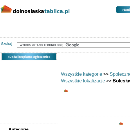
Kategorie
Lokalizacje
Ogłoszenia
Nieruchomości
Praca
Samochody
Społeczność
Szukaj
Wszystkie kategorie
>>
Społeczn
Wszystkie lokalizacje
>>
Bolesła
Wymiana umiejętnośc
Chciałbyś wymi
Opc
Kategorie