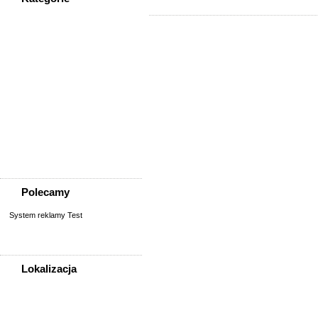
WSZYSTKIE KATEGORIE
Społeczność
Podziękowania
Przejazdy/podróże
Sport - Szukam partnerów
Szukam osoby/starych
znajomych
Wymiana umiejętności
Wyznania
Zgubiono, znaleziono
Polecamy
System reklamy Test
Lokalizacja
WSZYSTKIE LOKALIZACJE