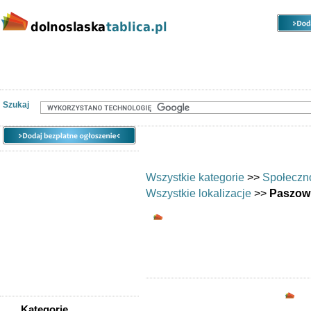
Kategorie
Lokalizacje
Ogłoszenia
Nieruchomości
Praca
Samochody
Społeczność
Szukaj
Wszystkie kategorie
>>
Społeczn
Wszystkie lokalizacje
>>
Paszow
Wymiana umiejętnoś
Chciałbyś wymi
Opc
Kategorie