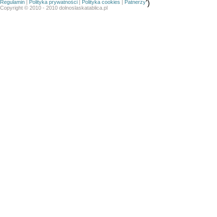
Regulamin
|
Polityka prywatności
|
Polityka cookies
|
Patnerzy
')
Copyright © 2010 - 2010 dolnoslaskatablica.pl