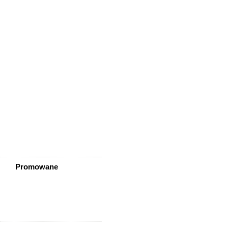
Wisznia Mała
Wleń
Wojcieszów
Wołów
Zagrodno
Zawidów
Zawonia
Ząbkowice Śląskie
Ziębice
Złotoryja
Złoty Stok
Żarów
Żmigród
Żórawina
Żukowice
Promowane