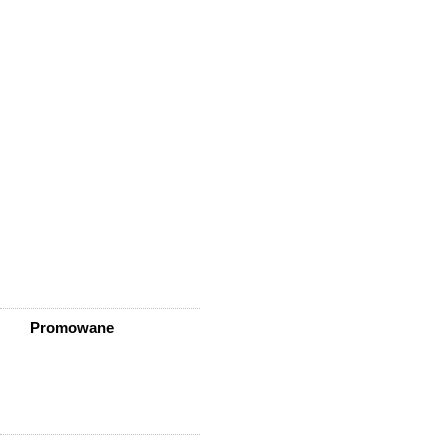
Wisznia Mała
Wleń
Wojcieszów
Wołów
Zagrodno
Zawidów
Zawonia
Ząbkowice Śląskie
Ziębice
Złotoryja
Złoty Stok
Żarów
Żmigród
Żórawina
Żukowice
Promowane