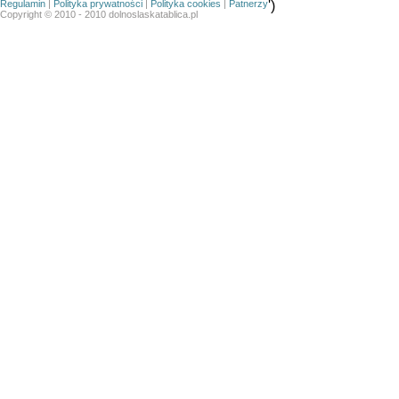
Regulamin
|
Polityka prywatności
|
Polityka cookies
|
Patnerzy
')
Copyright © 2010 - 2010 dolnoslaskatablica.pl