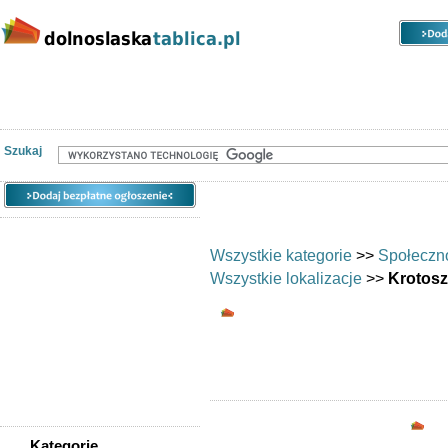
Kategorie
Lokalizacje
Ogłoszenia
Nieruchomości
Praca
Samochody
Społeczność
Szukaj
Wszystkie kategorie
>>
Społeczn
Wszystkie lokalizacje
>>
Krotos
Wymiana umiejętnośc
Chciałbyś wymi
Opc
Kategorie