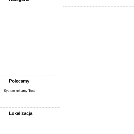
WSZYSTKIE KATEGORIE
Społeczność
Podziękowania
Przejazdy/podróże
Sport - Szukam partnerów
Szukam osoby/starych
znajomych
Wymiana umiejętności
Wyznania
Zgubiono, znaleziono
Polecamy
System reklamy Test
Lokalizacja
WSZYSTKIE LOKALIZACJE