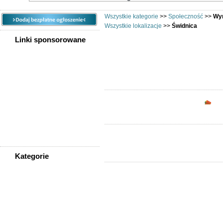
Wszystkie kategorie
>>
Społeczność
>>
Wym
Wszystkie lokalizacje
>>
Świdnica
Linki sponsorowane
Chciałbyś 
Opc
Kategorie
WSZYSTKIE KATEGORIE
Społeczność
Podziękowania
Przejazdy/podróże
Sport - Szukam partnerów