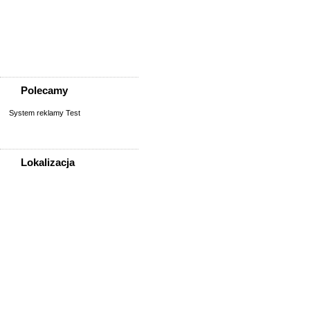
Szukam osoby/starych
znajomych
Wymiana umiejętności
Wyznania
Zgubiono, znaleziono
Polecamy
System reklamy Test
Lokalizacja
WSZYSTKIE LOKALIZACJE
Poza województwem
Dolnośląskim
Bolesławiec
Dzierżoniów
Głogów
Jelenia Góra
Kłodzko
Legnica