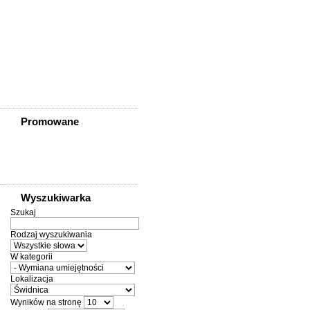
Ziębice
Złotoryja
Złoty Stok
Żarów
Żmigród
Żórawina
Żukowice
Promowane
Wyszukiwarka
Szukaj
Rodzaj wyszukiwania
W kategorii
Lokalizacja
Wyników na stronę