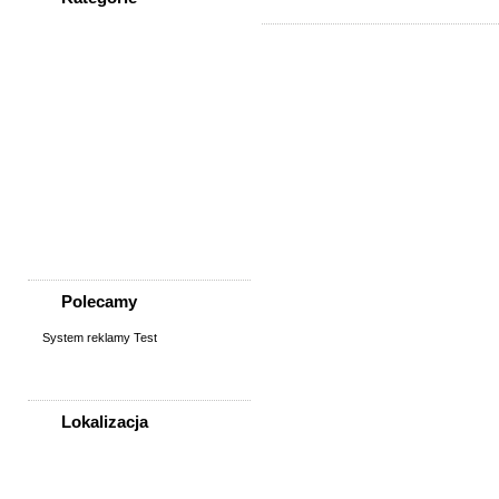
WSZYSTKIE KATEGORIE
Społeczność
Podziękowania
Przejazdy/podróże
Sport - Szukam partnerów
Szukam osoby/starych
znajomych
Wymiana umiejętności
Wyznania
Zgubiono, znaleziono
Polecamy
System reklamy Test
Lokalizacja
WSZYSTKIE LOKALIZACJE