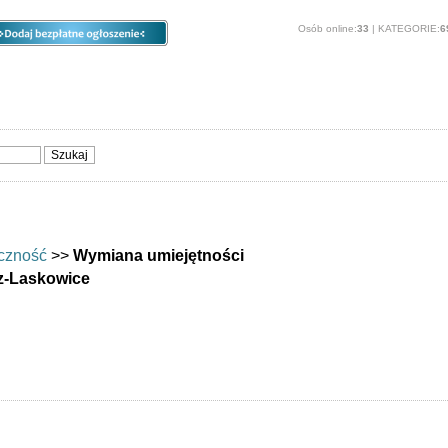
Osób online:
33
| KATEGORIE:
6
ia
Opcje
Panel
O stronie
Sprzedam, kupię
Usługi
Zwierzęta
czność
>>
Wymiana umiejętności
z-Laskowice
ości - Jelcz-Laskowice
ienić się umiejętnościami? - ogłoszenia regionalne: Jelcz-Laskowice.
Opcje dostępne dla zarejestrowanych użytkowników