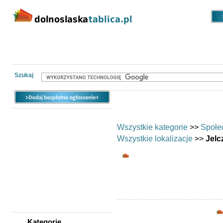
Kategorie
Lokalizacje
Ogłoszen
Nieruchomości
Praca
Samochody
Społeczność
Szukaj
Wszystkie kategorie
>>
Społe
Wszystkie lokalizacje
>>
Jelc
Wymiana umiejętn
Chciałbyś wym
Kategorie