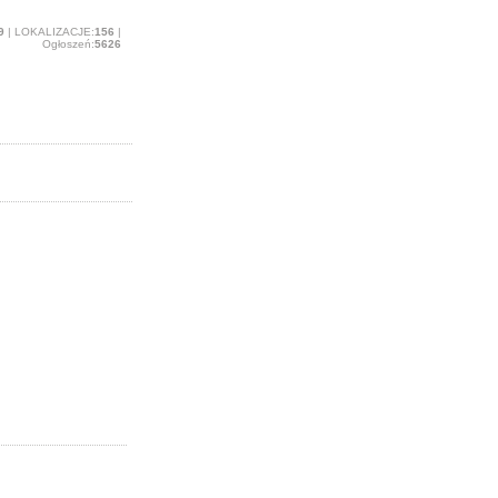
9
| LOKALIZACJE:
156
|
Ogłoszeń:
5626