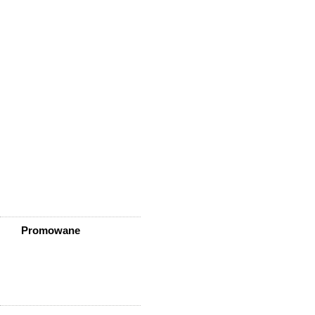
Wisznia Mała
Wleń
Wojcieszów
Wołów
Zagrodno
Zawidów
Zawonia
Ząbkowice Śląskie
Ziębice
Złotoryja
Złoty Stok
Żarów
Żmigród
Żórawina
Żukowice
Promowane