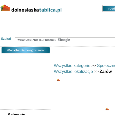
Kategorie
Lokalizacje
Ogłoszenia
Nieruchomości
Praca
Samochody
Społeczność
Szukaj
Wszystkie kategorie
>>
Społeczn
Wszystkie lokalizacje
>>
Żarów
Wymiana umiejętnoś
Chciałbyś wy
Opc
Kategorie