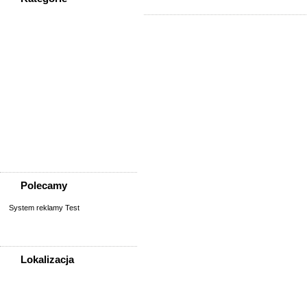
WSZYSTKIE KATEGORIE
Społeczność
Podziękowania
Przejazdy/podróże
Sport - Szukam partnerów
Szukam osoby/starych
znajomych
Wymiana umiejętności
Wyznania
Zgubiono, znaleziono
Polecamy
System reklamy Test
Lokalizacja
WSZYSTKIE LOKALIZACJE