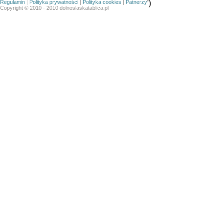
Regulamin
|
Polityka prywatności
|
Polityka cookies
|
Patnerzy
')
Copyright © 2010 - 2010 dolnoslaskatablica.pl