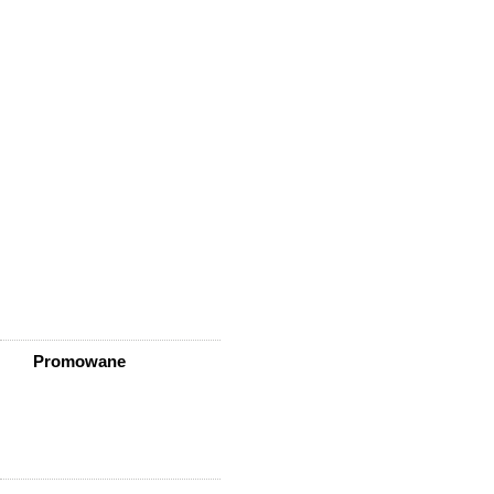
Wisznia Mała
Wleń
Wojcieszów
Wołów
Zagrodno
Zawidów
Zawonia
Ząbkowice Śląskie
Ziębice
Złotoryja
Złoty Stok
Żarów
Żmigród
Żórawina
Żukowice
Promowane