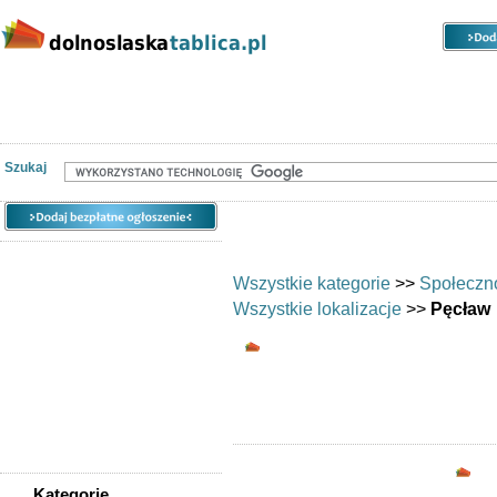
Kategorie
Lokalizacje
Ogłoszenia
Nieruchomości
Praca
Samochody
Społeczność
Szukaj
Wszystkie kategorie
>>
Społeczn
Wszystkie lokalizacje
>>
Pęcław
Wymiana umiejętnoś
Chciałbyś wy
Opc
Kategorie