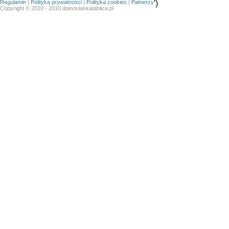
Regulamin
|
Polityka prywatności
|
Polityka cookies
|
Patnerzy
')
Copyright © 2010 - 2010 dolnoslaskatablica.pl