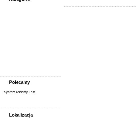
WSZYSTKIE KATEGORIE
Społeczność
Podziękowania
Przejazdy/podróże
Sport - Szukam partnerów
Szukam osoby/starych
znajomych
Wymiana umiejętności
Wyznania
Zgubiono, znaleziono
Polecamy
System reklamy Test
Lokalizacja
WSZYSTKIE LOKALIZACJE