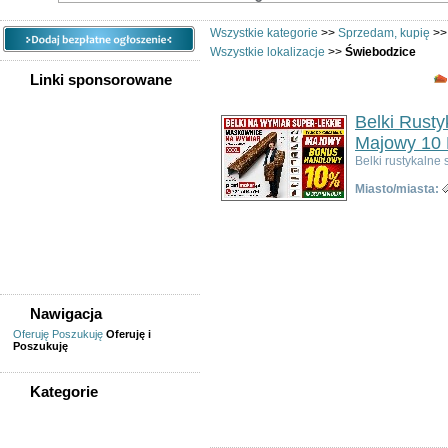
Wszystkie kategorie
>>
Sprzedam, kupię
>
Wszystkie lokalizacje
>>
Świebodzice
Linki sponsorowane
Belki Rust
Majowy 10 
Belki rustykaln
Miasto/miasta:
Nawigacja
Oferuję
Poszukuję
Oferuję i
Poszukuję
Kategorie
WSZYSTKIE KATEGORIE