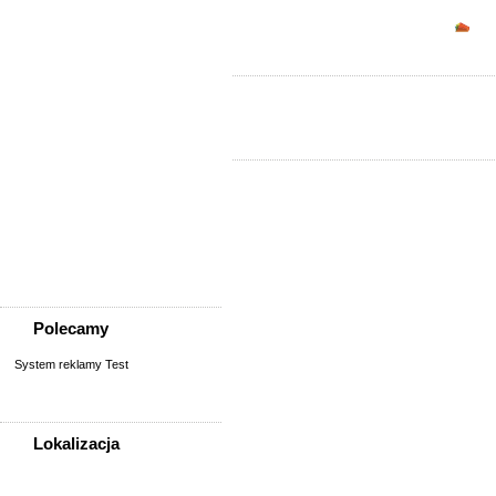
Sprzedam, kupię
Opc
AGD, RTV, elektronika
Fotografia, filmowanie
Kolekcjonerstwo, antyki,
sztuka
Książki, komiksy, CD, DVD
Meble, wyposażenie wnętrz
Odzież i obuwie
Pozostałe
Sport, rekreacja i uroda
Sprzęt komputerowy,
konsole
Telefony
Wszystko dla dzieci
Polecamy
System reklamy Test
Lokalizacja
WSZYSTKIE LOKALIZACJE