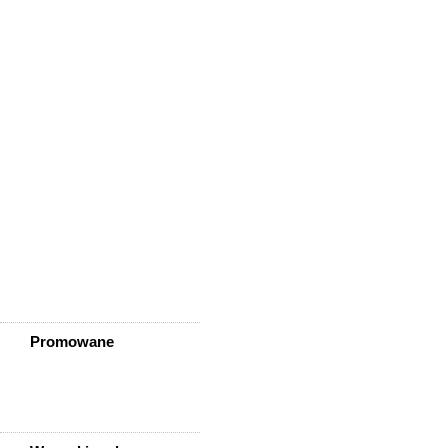
Wińsko
Wisznia Mała
Wleń
Wojcieszów
Wołów
Zagrodno
Zawidów
Zawonia
Ząbkowice Śląskie
Ziębice
Złotoryja
Złoty Stok
Żarów
Żmigród
Żórawina
Żukowice
Promowane