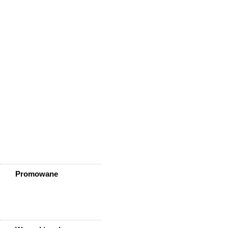
Wińsko
Wisznia Mała
Wleń
Wojcieszów
Wołów
Zagrodno
Zawidów
Zawonia
Ząbkowice Śląskie
Ziębice
Złotoryja
Złoty Stok
Żarów
Żmigród
Żórawina
Żukowice
Promowane