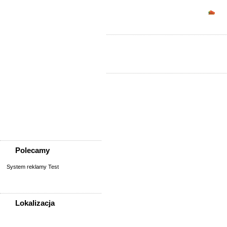
Sprzedam, kupię
Opc
AGD, RTV, elektronika
Fotografia, filmowanie
Kolekcjonerstwo, antyki,
sztuka
Książki, komiksy, CD, DVD
Meble, wyposażenie wnętrz
Odzież i obuwie
Pozostałe
Sport, rekreacja i uroda
Sprzęt komputerowy,
konsole
Telefony
Wszystko dla dzieci
Polecamy
System reklamy Test
Lokalizacja
WSZYSTKIE LOKALIZACJE