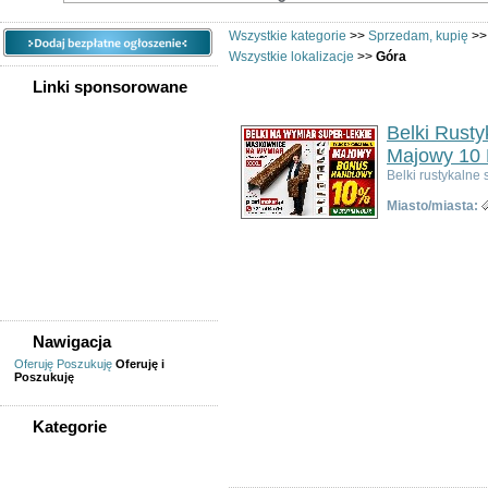
Wszystkie kategorie
>>
Sprzedam, kupię
>
Wszystkie lokalizacje
>>
Góra
Linki sponsorowane
Belki Rust
Majowy 10 
Belki rustykaln
Miasto/miasta:
Nawigacja
Oferuję
Poszukuję
Oferuję i
Poszukuję
Kategorie
WSZYSTKIE KATEGORIE