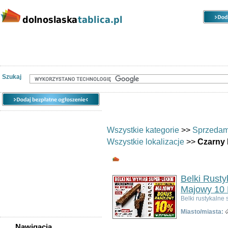
Kategorie
Lokalizacje
Ogłoszenia
Nieruchomości
Praca
Samochody
Społeczność
Szukaj
Wszystkie kategorie
>>
Sprzedam
Wszystkie lokalizacje
>>
Czarny
Pozostałe - Czarny B
Belki Rust
Majowy 10 
Belki rustykaln
Miasto/miasta:
Nawigacja