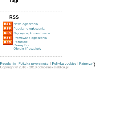
Tagi
RSS
Nowe ogłoszenia
Popularne ogłoszenia
Najczęściej komentowane
Promowane ogłoszenia
Pozostałe
Czarny Bór
Oferuję i Poszukuję
Regulamin
|
Polityka prywatności
|
Polityka cookies
|
Patnerzy
')
Copyright © 2010 - 2010 dolnoslaskatablica.pl