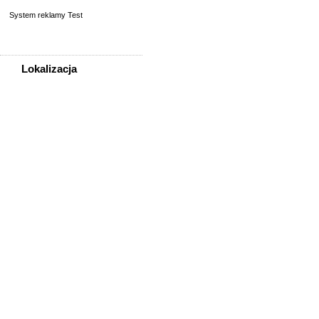
System reklamy Test
Lokalizacja
WSZYSTKIE LOKALIZACJE
Poza województwem
Dolnośląskim
Bolesławiec
Dzierżoniów
Głogów
Jelenia Góra
Kłodzko
Legnica
Lubin
Nowa Ruda
Oleśnica
Oława
Świdnica
Wałbrzych
Wrocław