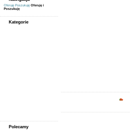
Oferuję
Poszukuję
Oferuję i
Poszukuję
Kategorie
WSZYSTKIE KATEGORIE
Sprzedam, kupię
AGD, RTV, elektronika
Fotografia, filmowanie
Kolekcjonerstwo, antyki,
sztuka
Książki, komiksy, CD, DVD
Meble, wyposażenie wnętrz
Odzież i obuwie
Pozostałe
Sport, rekreacja i uroda
Sprzęt komputerowy,
Opc
konsole
Telefony
Wszystko dla dzieci
Polecamy