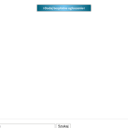
e
Ogłoszenia
Opcje
Panel
ody
Społeczność
Sprzedam, kupię
Usługi
Zwierzęta