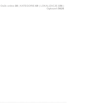
Osób online:
38
| KATEGORIE:
69
| LOKALIZACJE:
156
|
Ogłoszeń:
5626
O stronie