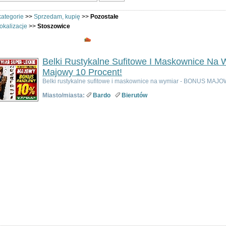
kategorie
>>
Sprzedam, kupię
>>
Pozostałe
okalizacje
>>
Stoszowice
Pozostałe - Stoszowice - Oferuję i Po
Belki Rustykalne Sufitowe I Maskownice Na 
Majowy 10 Procent!
Belki rustykalne sufitowe i maskownice na wymiar - BONUS MAJO
Miasto/miasta:
Bardo
Bierutów