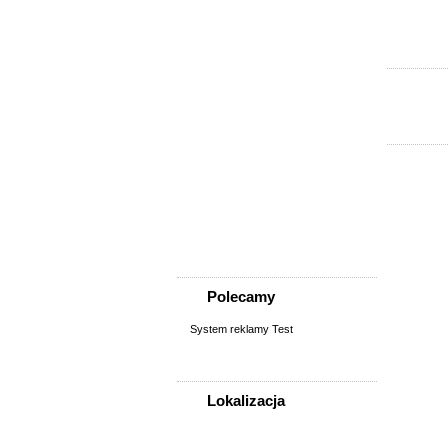
Sprzedam, kupię
AGD, RTV, elektronika
Fotografia, filmowanie
Kolekcjonerstwo, antyki,
sztuka
Książki, komiksy, CD, DVD
Meble, wyposażenie wnętrz
Odzież i obuwie
Pozostałe
Sport, rekreacja i uroda
Sprzęt komputerowy,
konsole
Telefony
Wszystko dla dzieci
Polecamy
System reklamy Test
Lokalizacja
WSZYSTKIE LOKALIZACJE