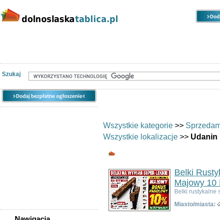
Kategorie
Lokalizacje
Ogłoszenia
Nieruchomości
Praca
Samochody
Społeczność
Szukaj
Wszystkie kategorie
>>
Sprzedam
Wszystkie lokalizacje
>>
Udanin
Pozostałe - Udanin -
Belki Rust
Majowy 10 
Belki rustykaln
Miasto/miasta:
Nawigacja