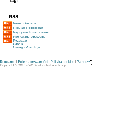
Tagi
RSS
Nowe ogłoszenia
Popularne ogłoszenia
Najczęściej komentowane
Promowane ogłoszenia
Pozostałe
Udanin
Oferuję i Poszukuję
Regulamin
|
Polityka prywatności
|
Polityka cookies
|
Patnerzy
')
Copyright © 2010 - 2010 dolnoslaskatablica.pl