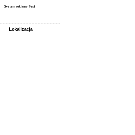
System reklamy Test
Lokalizacja
WSZYSTKIE LOKALIZACJE
Poza województwem
Dolnośląskim
Bolesławiec
Dzierżoniów
Głogów
Jelenia Góra
Kłodzko
Legnica
Lubin
Nowa Ruda
Oleśnica
Oława
Świdnica
Wałbrzych
Wrocław