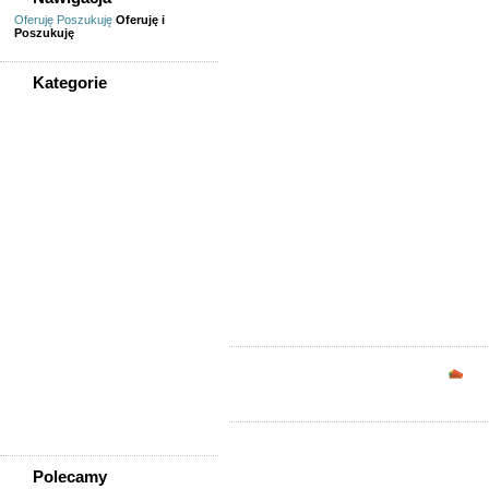
Oferuję
Poszukuję
Oferuję i
Poszukuję
Kategorie
WSZYSTKIE KATEGORIE
Sprzedam, kupię
AGD, RTV, elektronika
Fotografia, filmowanie
Kolekcjonerstwo, antyki,
sztuka
Książki, komiksy, CD, DVD
Meble, wyposażenie wnętrz
Odzież i obuwie
Pozostałe
Sport, rekreacja i uroda
Sprzęt komputerowy,
Opc
konsole
Telefony
Wszystko dla dzieci
Polecamy