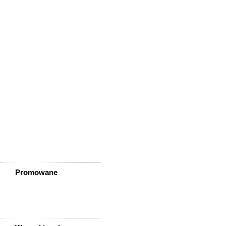
Wińsko
Wisznia Mała
Wleń
Wojcieszów
Wołów
Zagrodno
Zawidów
Zawonia
Ząbkowice Śląskie
Ziębice
Złotoryja
Złoty Stok
Żarów
Żmigród
Żórawina
Żukowice
Promowane