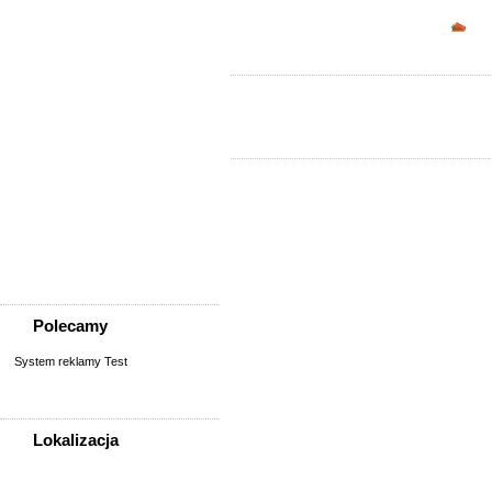
Sprzedam, kupię
Opc
AGD, RTV, elektronika
Fotografia, filmowanie
Kolekcjonerstwo, antyki,
sztuka
Książki, komiksy, CD, DVD
Meble, wyposażenie wnętrz
Odzież i obuwie
Pozostałe
Sport, rekreacja i uroda
Sprzęt komputerowy,
konsole
Telefony
Wszystko dla dzieci
Polecamy
System reklamy Test
Lokalizacja
WSZYSTKIE LOKALIZACJE