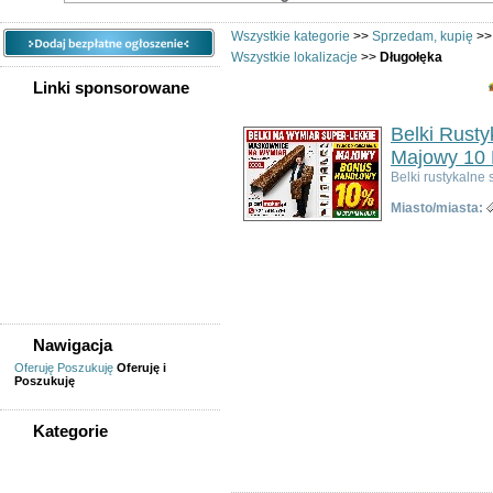
Wszystkie kategorie
>>
Sprzedam, kupię
>
Wszystkie lokalizacje
>>
Długołęka
Linki sponsorowane
Belki Rust
Majowy 10 
Belki rustykaln
Miasto/miasta:
Nawigacja
Oferuję
Poszukuję
Oferuję i
Poszukuję
Kategorie
WSZYSTKIE KATEGORIE