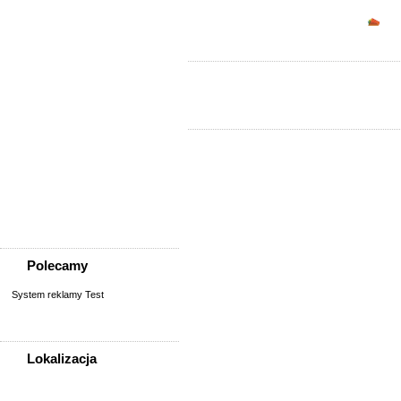
Sprzedam, kupię
Opc
AGD, RTV, elektronika
Fotografia, filmowanie
Kolekcjonerstwo, antyki,
sztuka
Książki, komiksy, CD, DVD
Meble, wyposażenie wnętrz
Odzież i obuwie
Pozostałe
Sport, rekreacja i uroda
Sprzęt komputerowy,
konsole
Telefony
Wszystko dla dzieci
Polecamy
System reklamy Test
Lokalizacja
WSZYSTKIE LOKALIZACJE