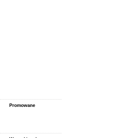
Wińsko
Wisznia Mała
Wleń
Wojcieszów
Wołów
Zagrodno
Zawidów
Zawonia
Ząbkowice Śląskie
Ziębice
Złotoryja
Złoty Stok
Żarów
Żmigród
Żórawina
Żukowice
Promowane