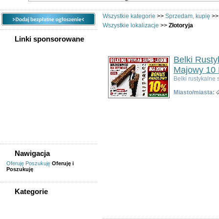
Wszystkie kategorie
>>
Sprzedam, kupię
>
Wszystkie lokalizacje
>>
Złotoryja
Linki sponsorowane
Belki Rust
Majowy 10 
Belki rustykaln
Miasto/miasta:
Nawigacja
Oferuję
Poszukuję
Oferuję i
Poszukuję
Kategorie
WSZYSTKIE KATEGORIE