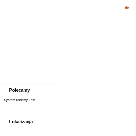
Sprzedam, kupię
Opc
AGD, RTV, elektronika
Fotografia, filmowanie
Kolekcjonerstwo, antyki,
sztuka
Książki, komiksy, CD, DVD
Meble, wyposażenie wnętrz
Odzież i obuwie
Pozostałe
Sport, rekreacja i uroda
Sprzęt komputerowy,
konsole
Telefony
Wszystko dla dzieci
Polecamy
System reklamy Test
Lokalizacja
WSZYSTKIE LOKALIZACJE