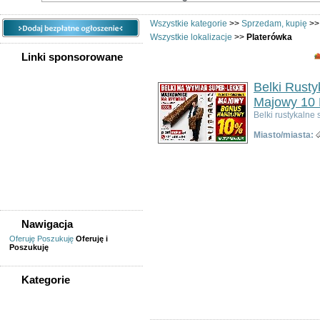
Wszystkie kategorie
>>
Sprzedam, kupię
>
Wszystkie lokalizacje
>>
Platerówka
Linki sponsorowane
Belki Rust
Majowy 10 
Belki rustykaln
Miasto/miasta:
Nawigacja
Oferuję
Poszukuję
Oferuję i
Poszukuję
Kategorie
WSZYSTKIE KATEGORIE