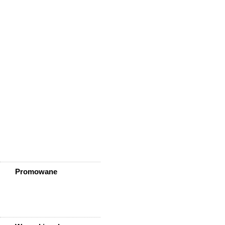
Wińsko
Wisznia Mała
Wleń
Wojcieszów
Wołów
Zagrodno
Zawidów
Zawonia
Ząbkowice Śląskie
Ziębice
Złotoryja
Złoty Stok
Żarów
Żmigród
Żórawina
Żukowice
Promowane